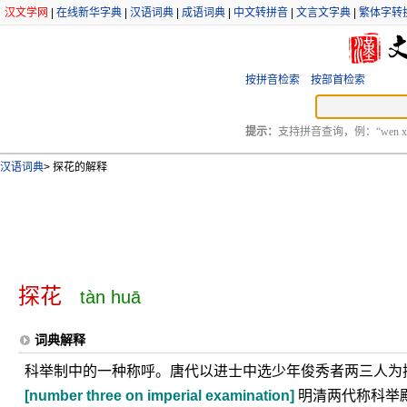
汉文学网
|
在线新华字典
|
汉语词典
|
成语词典
|
中文转拼音
|
文言文字典
|
繁体字转
按拼音检索
按部首检索
提示：
支持拼音查询，例：“wen xu
汉语词典
>
探花的解释
探花
tàn huā
词典解释
科举制中的一种称呼。唐代以进士中选少年俊秀者两三人为
[number three on imperial examination]
明清两代称科举殿