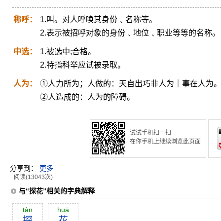
称呼：
1.叫。对人呼唤其身份﹑名称等。
2.表示被招呼对象的身份﹑地位﹑职业等等的名称。
中选：
1.被选中;合格。
2.特指科举应试被录取。
人为：
①人力所为；人做的：天自出巧非人为｜事在人为
②人造成的：人为的障碍。
试试手机扫一扫
在你手机上继续浏览此页面
分享到：
更多
阅读(13043次)
与“探花”相关的字典解释
tàn
huā
探
花