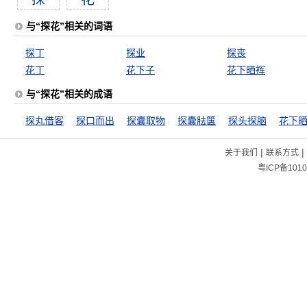
与“探花”相关的词语
探丁
探业
探丧
花丁
花下子
花下晒裈
与“探花”相关的成语
探丸借客
探口而出
探囊取物
探囊胠箧
探头探脑
花下
|
|
关于我们
联系方式
粤ICP备1010