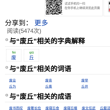
试试手机扫一扫
在你手机上继续浏览此页面
分享到：
更多
阅读(5474次)
与“废丘”相关的字典解释
fèi
qiū
废
丘
与“废丘”相关的词语
废业
废丧
废举
丘为
丘乘
丘井
与“废丘”相关的成语
废书而叹
废奢长俭
废寝忘食
废寝忘餐
废文任武
丘壑