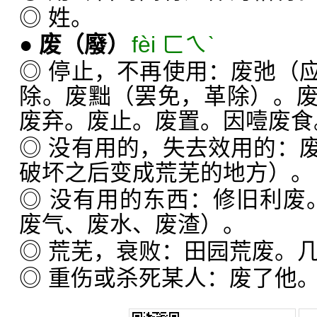
◎ 姓。
●
废
（廢）
fèi ㄈㄟˋ
◎ 停止，不再使用：废弛（
除。废黜（罢免，革除）。
废弃。废止。废置。因噎废食
◎ 没有用的，失去效用的：
破坏之后变成荒芜的地方）。
◎ 没有用的东西：修旧利废。
废气、废水、废渣）。
◎ 荒芜，衰败：田园荒废。
◎ 重伤或杀死某人：废了他