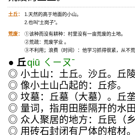
土丘：
1.天然的高于地面的小山。
2.也叫“土岗子”。
荒废：
①该种而没有耕种：村里没有一亩荒废的土地。
②荒疏：荒废学业 。
③不利用；浪费（时间）：他学习抓得很紧，从不
●
丘
qiū ㄑㄧㄡˉ
◎ 小土山：土丘。沙丘。丘
◎ 像小土山凸起的：丘疹。
◎ 坟墓：丘墓（大墓）。丘
◎ 量词，指用田塍隔开的水
◎ 众人聚居的地方：丘民（
◎ 用砖石封闭有尸体的棺材