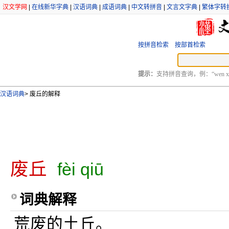
汉文学网
|
在线新华字典
|
汉语词典
|
成语词典
|
中文转拼音
|
文言文字典
|
繁体字转
按拼音检索
按部首检索
提示：
支持拼音查询，例：“wen xu
汉语词典
>
废丘的解释
废丘
fèi qiū
词典解释
荒废的土丘。