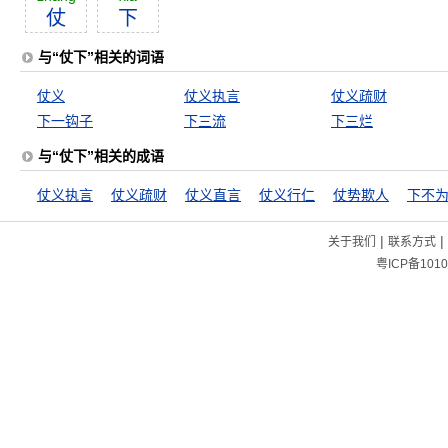
仗
下
与“仗下”相关的词语
仗义
仗义执言
仗义疏财
下一钩子
下三流
下三烂
与“仗下”相关的成语
仗义执言
仗义疏财
仗义直言
仗义行仁
仗势欺人
下不
|
|
关于我们
联系方式
粤ICP备1010