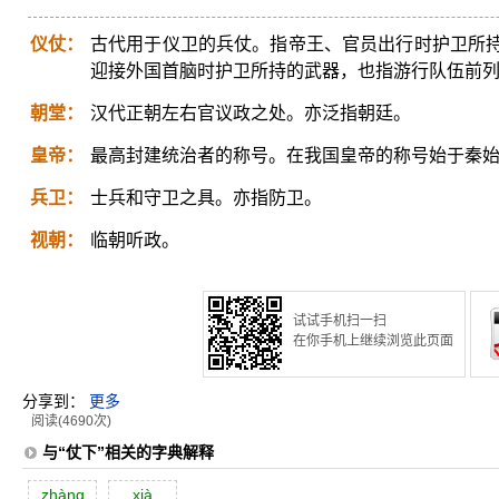
仪仗：
古代用于仪卫的兵仗。指帝王、官员出行时护卫所
迎接外国首脑时护卫所持的武器，也指游行队伍前
朝堂：
汉代正朝左右官议政之处。亦泛指朝廷。
皇帝：
最高封建统治者的称号。在我国皇帝的称号始于秦
兵卫：
士兵和守卫之具。亦指防卫。
视朝：
临朝听政。
试试手机扫一扫
在你手机上继续浏览此页面
分享到：
更多
阅读(4690次)
与“仗下”相关的字典解释
zhàng
xià