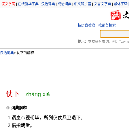
汉文学网
|
在线新华字典
|
汉语词典
|
成语词典
|
中文转拼音
|
文言文字典
|
繁体字转
按拼音检索
按部首检索
提示：
支持拼音查询，例：“wen xu
汉语词典
>
仗下的解释
仗下
zhàng xià
词典解释
1.谓皇帝视朝毕，所列仪仗兵卫退下。
2.借指朝堂。