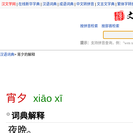
汉文学网
|
在线新华字典
|
汉语词典
|
成语词典
|
中文转拼音
|
文言文字典
|
繁体字转
按拼音检索
按部首检索
提示：
支持拼音查询，例：“wen xu
汉语词典
>
宵夕的解释
宵夕
xiāo xī
词典解释
夜晩。