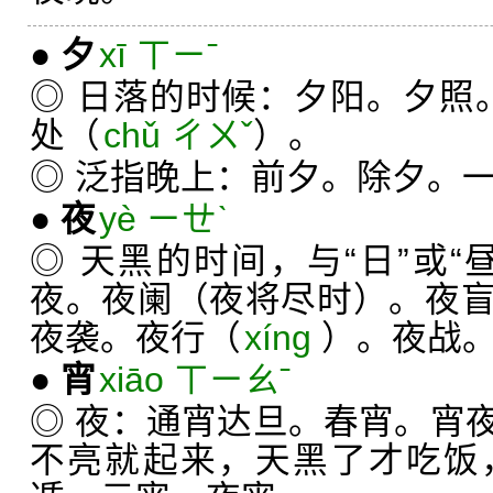
●
夕
xī ㄒㄧˉ
◎ 日落的时候：夕阳。夕照
处（
chǔ ㄔㄨˇ
）。
◎ 泛指晚上：前夕。除夕。
●
夜
yè ㄧㄝˋ
◎ 天黑的时间，与“日”或“
夜。夜阑（夜将尽时）。夜
夜袭。夜行（
xíng
）。夜战
●
宵
xiāo ㄒㄧㄠˉ
◎ 夜：通宵达旦。春宵。宵
不亮就起来，天黑了才吃饭