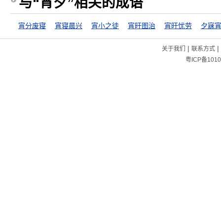
与“宵夕”相关的成语
宵分废寝
宵寝晨兴
宵小之徒
宵旰图治
宵旰忧劳
夕寐
|
|
关于我们
联系方式
粤ICP备1010