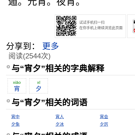
遁。元宵。夜宵。
试试手机扫一扫
在你手机上继续浏览此页面
分享到：
更多
阅读(2544次)
与“宵夕”相关的字典解释
xiāo
xī
宵
夕
与“宵夕”相关的词语
宵中
宵人
宵会
夕兔
夕冰
夕厉