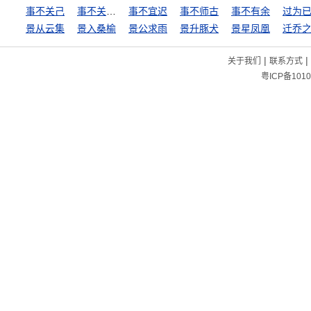
事不关己
事不关己，高高挂起
事不宜迟
事不师古
事不有余
过为
景从云集
景入桑榆
景公求雨
景升豚犬
景星凤凰
迁乔
|
|
关于我们
联系方式
粤ICP备1010