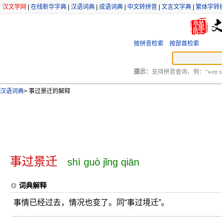
汉文学网
|
在线新华字典
|
汉语词典
|
成语词典
|
中文转拼音
|
文言文字典
|
繁体字转
按拼音检索
按部首检索
提示：
支持拼音查询，例：“wen xu
汉语词典
>
事过景迁的解释
事过景迁
shì guò jǐng qiān
词典解释
事情已经过去，情况也变了。同“事过境迁”。