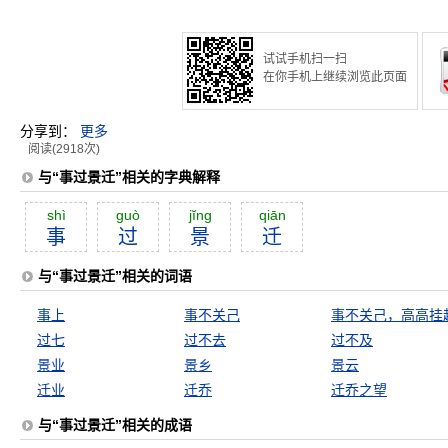
试试手机扫一扫
在你手机上继续浏览此页面
分享到：
更多
阅读(2918次)
与“事过景迁”相关的字典解释
shì
guò
jĭng
qiān
事
过
景
迁
与“事过景迁”相关的词语
事上
事不关己
事不关己，高高挂
过七
过不去
过不及
景业
景乡
景云
迁业
迁乔
迁乔之望
与“事过景迁”相关的成语