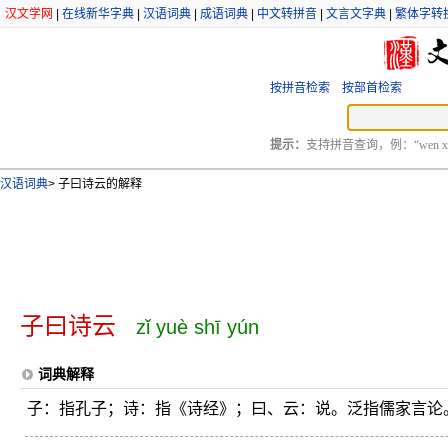
汉文学网
|
在线新华字典
|
汉语词典
|
成语词典
|
中文转拼音
|
文言文字典
|
繁体字转
按拼音检索
按部首检索
提示：
支持拼音查询，例：“wen xu
汉语词典
>
子曰诗云的解释
子曰诗云
zǐ yuè shī yún
词典解释
子：指孔子；诗：指《诗经》；曰、云：说。泛指儒家言论