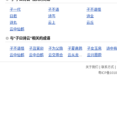
子一代
子不语
子不语怪
曰若
诗丐
诗业
诗丸
云上
云丘
云中仙鹤
与“子曰诗云”相关的成语
子不语怪
子丑寅卯
子为父隐
子夏悬鹑
子女玉帛
诗中
云中仙鹤
云中白鹤
云交雨合
云从龙，风从虎
云兴霞蔚
|
|
关于我们
联系方式
粤ICP备1010