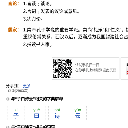
言论：
1.言谈﹔谈论。
2.言词﹔发表的议论或意见。
3.犹舆论。
儒家：
1.崇奉孔子学说的重要学派。崇尚“礼乐”和“仁义”，提
重视伦常关系。西汉以后，逐渐成为我国封建社会
2.指读书人家。
试试手机扫一扫
在你手机上继续浏览此页面
分享到：
更多
阅读(2963次)
与“子曰诗云”相关的字典解释
zi
yuē
shī
yún
子
曰
诗
云
与“子曰诗云”相关的词语