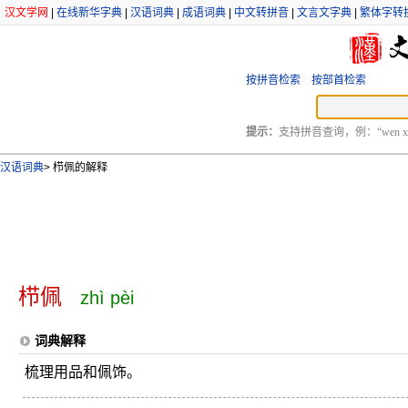
汉文学网
|
在线新华字典
|
汉语词典
|
成语词典
|
中文转拼音
|
文言文字典
|
繁体字转
按拼音检索
按部首检索
提示：
支持拼音查询，例：“wen xu
汉语词典
>
栉佩的解释
栉佩
zhì pèi
词典解释
梳理用品和佩饰。