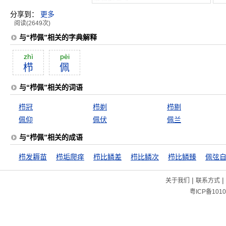
分享到：
更多
阅读(2649次)
与“栉佩”相关的字典解释
zhì
pèi
栉
佩
与“栉佩”相关的词语
栉冠
栉剃
栉剔
佩仰
佩伏
佩兰
与“栉佩”相关的成语
栉发耨苗
栉垢爬痒
栉比鳞差
栉比鳞次
栉比鳞臻
佩弦
|
|
关于我们
联系方式
粤ICP备1010