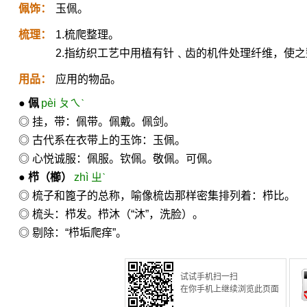
佩饰：
玉佩。
梳理：
1.梳爬整理。
2.指纺织工艺中用植有针﹑齿的机件处理纤维，使
用品：
应用的物品。
●
佩
pèi ㄆㄟˋ
◎ 挂，带：佩带。佩戴。佩剑。
◎ 古代系在衣带上的玉饰：玉佩。
◎ 心悦诚服：佩服。钦佩。敬佩。可佩。
●
栉
（櫛）
zhì ㄓˋ
◎ 梳子和篦子的总称，喻像梳齿那样密集排列着：栉比。
◎ 梳头：栉发。栉沐（“沐”，洗脸）。
◎ 剔除：“栉垢爬痒”。
试试手机扫一扫
在你手机上继续浏览此页面