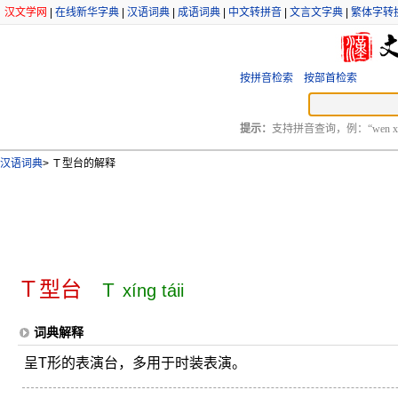
汉文学网
|
在线新华字典
|
汉语词典
|
成语词典
|
中文转拼音
|
文言文字典
|
繁体字转
按拼音检索
按部首检索
提示：
支持拼音查询，例：“wen xu
汉语词典
>
Ｔ型台的解释
Ｔ型台
Ｔ xíng táii
词典解释
呈T形的表演台，多用于时装表演。