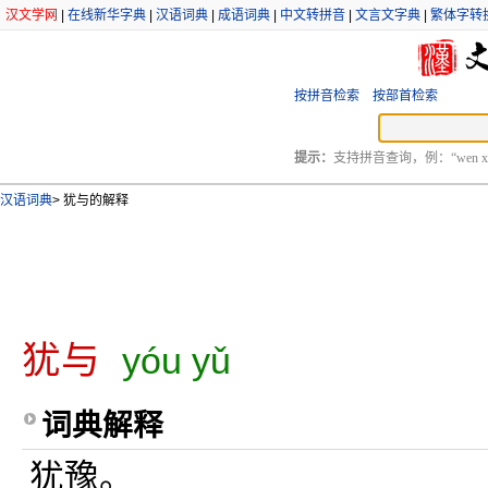
汉文学网
|
在线新华字典
|
汉语词典
|
成语词典
|
中文转拼音
|
文言文字典
|
繁体字转
按拼音检索
按部首检索
提示：
支持拼音查询，例：“wen xu
汉语词典
>
犹与的解释
犹与
yóu yǔ
词典解释
犹豫。