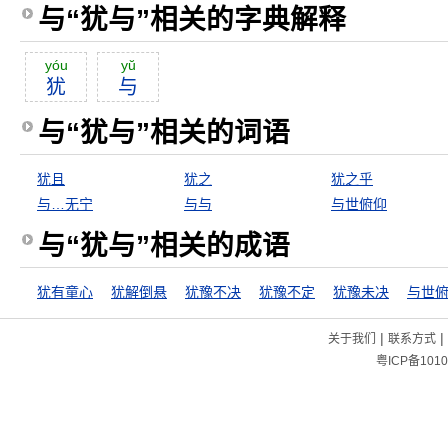
与“犹与”相关的字典解释
yóu
yŭ
犹
与
与“犹与”相关的词语
犹且
犹之
犹之乎
与…无宁
与与
与世俯仰
与“犹与”相关的成语
犹有童心
犹解倒悬
犹豫不决
犹豫不定
犹豫未决
与世
|
|
关于我们
联系方式
粤ICP备1010