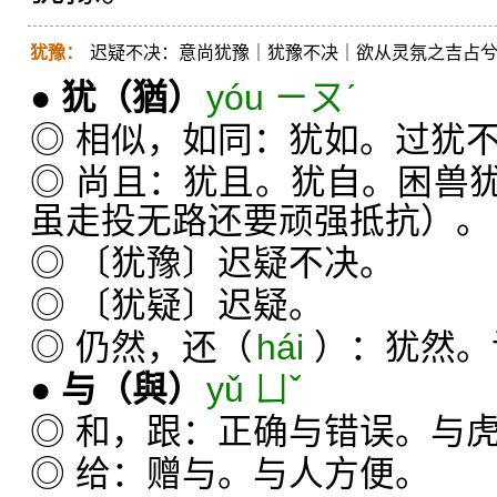
犹豫：
迟疑不决：意尚犹豫｜犹豫不决｜欲从灵氛之吉占
●
犹
（猶）
yóu ㄧㄡˊ
◎ 相似，如同：犹如。过犹
◎ 尚且：犹且。犹自。困兽
虽走投无路还要顽强抵抗）。
◎ 〔犹豫〕迟疑不决。
◎ 〔犹疑〕迟疑。
◎ 仍然，还（
hái
）：犹然。
●
与
（與）
yǔ ㄩˇ
◎ 和，跟：正确与错误。与
◎ 给：赠与。与人方便。