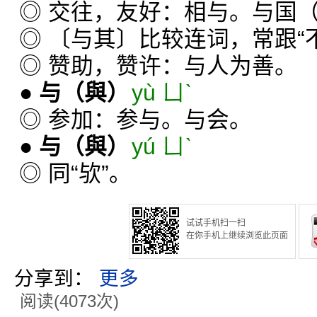
◎ 交往，友好：相与。与国
◎ 〔与其〕比较连词，常跟“不
◎ 赞助，赞许：与人为善。
●
与
（與）
yù ㄩˋ
◎ 参加：参与。与会。
●
与
（與）
yú ㄩˋ
◎ 同“欤”。
试试手机扫一扫
在你手机上继续浏览此页面
分享到：
更多
阅读(4073次)