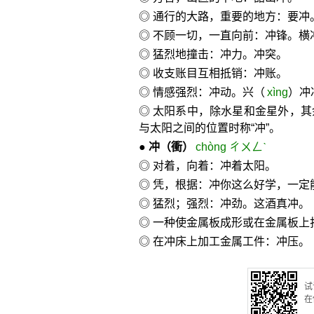
◎ 通行的大路，重要的地方：要冲
◎ 不顾一切，一直向前：冲锋。横
◎ 猛烈地撞击：冲力。冲突。
◎ 收支账目互相抵销：冲账。
◎ 情感强烈：冲动。兴（
xìng
）冲
◎ 太阳系中，除水星和金星外，
与太阳之间的位置时称“冲”。
●
冲
（衝）
chòng ㄔㄨㄥˋ
◎ 对着，向着：冲着太阳。
◎ 凭，根据：冲你这么好学，一定
◎ 猛烈；强烈：冲劲。这酒真冲。
◎ 一种使金属板成形或在金属板上
◎ 在冲床上加工金属工件：冲压。
试
在