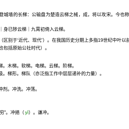
登城墙的长梯：公输盘为楚造云梯之械，成，将以攻宋。今也
｜身已陟云梯｜九霄初倚入云梯。
（区别于‘近代、现代’）。在我国历史分期上多指19世纪中叶以
也包括原始公社时代）。
梯。木梯。软梯。电梯。云梯。阶梯。
梯级。梯形。梯队（亦泛指工作中层层递补的力量）。
冲剂。冲洗。冲荡。
。
穷”。冲挹（
yì
）。谦冲。