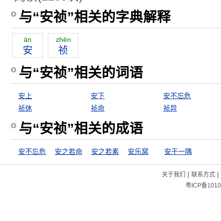
与“安祯”相关的字典解释
ān
zhēn
安
祯
与“安祯”相关的词语
安上
安下
安不忘危
祯休
祯命
祯异
与“安祯”相关的成语
安不忘危
安之若命
安之若素
安乐窝
安于一隅
|
|
关于我们
联系方式
粤ICP备1010