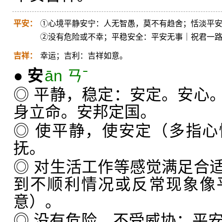
平安：
①心境平静安宁：人无智愚，莫不有趋舍；恬淡平
②没有危险或不幸；平稳安全：平安无事｜祝君一
吉祥：
幸运；吉利：吉祥如意。
●
安
ān ㄢˉ
◎ 平静，稳定：安定。安心
身立命。安邦定国。
◎ 使平静，使安定（多指
抚。
◎ 对生活工作等感觉满足合
到不顺利情况或反常现象像
意）。
◎ 没有危险，不受威协：平