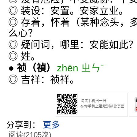
◎ 装设：安置。安家立业。
◎ 存着，怀着（某种念头，
么心？
◎ 疑问词，哪里：安能如此
◎ 姓。
●
祯
（禎）
zhēn ㄓㄣˉ
◎ 吉祥：祯祥。
试试手机扫一扫
在你手机上继续浏览此页面
分享到：
更多
阅读(2105次)