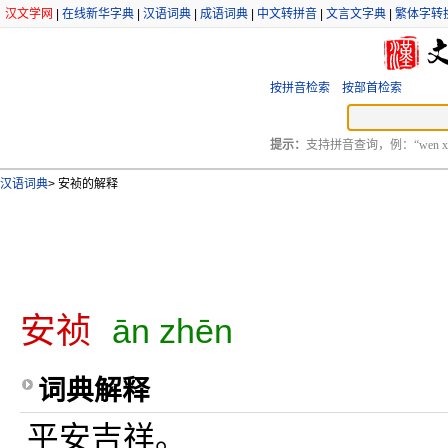
汉文学网
|
在线新华字典
|
汉语词典
|
成语词典
|
中文转拼音
|
文言文字典
|
繁体字转
按拼音检索
按部首检索
提示：
支持拼音查询，例：“wen xu
汉语词典
>
安祯的解释
安祯
ān zhēn
词典解释
平安吉祥。