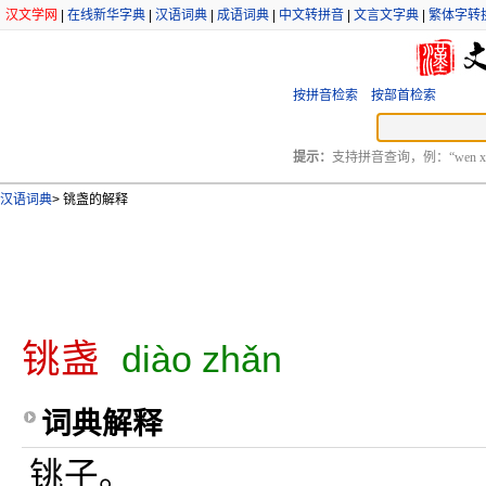
汉文学网
|
在线新华字典
|
汉语词典
|
成语词典
|
中文转拼音
|
文言文字典
|
繁体字转
按拼音检索
按部首检索
提示：
支持拼音查询，例：“wen xu
汉语词典
>
铫盏的解释
铫盏
diào zhǎn
词典解释
铫子。