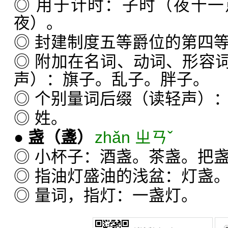
◎ 用于计时：子时（夜十
夜）。
◎ 封建制度五等爵位的第四
◎ 附加在名词、动词、形容
声）：旗子。乱子。胖子。
◎ 个别量词后缀（读轻声）
◎ 姓。
●
盏
（盞）
zhǎn ㄓㄢˇ
◎ 小杯子：酒盏。茶盏。把
◎ 指油灯盛油的浅盆：灯盏
◎ 量词，指灯：一盏灯。