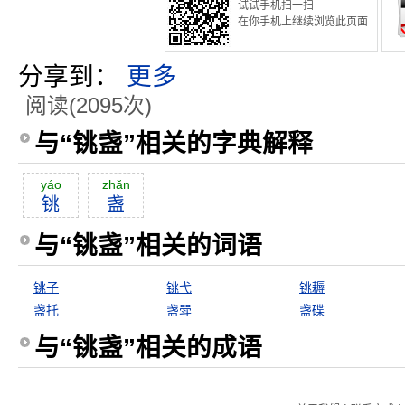
试试手机扫一扫
在你手机上继续浏览此页面
分享到：
更多
阅读(2095次)
与“铫盏”相关的字典解释
yáo
zhăn
铫
盏
与“铫盏”相关的词语
铫子
铫弋
铫耨
盏托
盏斝
盏碟
与“铫盏”相关的成语