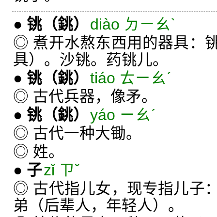
●
铫
（銚）
diào ㄉㄧㄠˋ
◎ 煮开水熬东西用的器具：
具）。沙铫。药铫儿。
●
铫
（銚）
tiáo ㄊㄧㄠˊ
◎ 古代兵器，像矛。
●
铫
（銚）
yáo ㄧㄠˊ
◎ 古代一种大锄。
◎ 姓。
●
子
zǐ ㄗˇ
◎ 古代指儿女，现专指儿子
弟（后辈人，年轻人）。