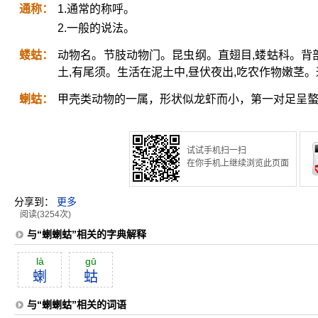
通称：
1.通常的称呼。
2.一般的说法。
蝼蛄：
动物名。节肢动物门。昆虫纲。直翅目,蝼蛄科。背部
土,有尾须。生活在泥土中,昼伏夜出,吃农作物嫩茎。通
蝲蛄：
甲壳类动物的一属，形状似龙虾而小，第一对足呈
试试手机扫一扫
在你手机上继续浏览此页面
分享到：
更多
阅读(3254次)
与“蝲蝲蛄”相关的字典解释
là
gū
蝲
蛄
与“蝲蝲蛄”相关的词语