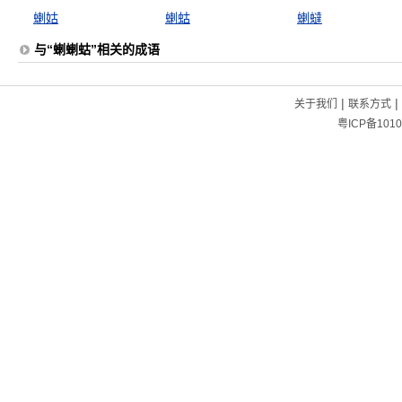
蝲姑
蝲蛄
蝲蟽
与“蝲蝲蛄”相关的成语
|
|
关于我们
联系方式
粤ICP备1010