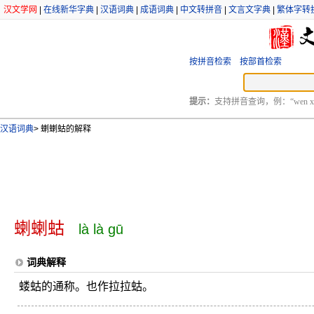
汉文学网
|
在线新华字典
|
汉语词典
|
成语词典
|
中文转拼音
|
文言文字典
|
繁体字转
按拼音检索
按部首检索
提示：
支持拼音查询，例：“wen xu
汉语词典
>
蝲蝲蛄的解释
蝲蝲蛄
là là gū
词典解释
蝼蛄的通称。也作拉拉蛄。