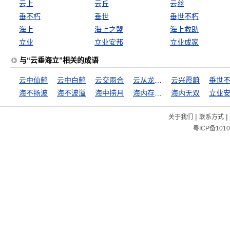
云上
云丘
云丝
垂不朽
垂世
垂世不朽
海上
海上之盟
海上救助
立业
立业安邦
立业成家
与“云垂海立”相关的成语
云中仙鹤
云中白鹤
云交雨合
云从龙，风从虎
云兴霞蔚
垂世
海不扬波
海不波溢
海中捞月
海内存知己，天涯若比邻
海内无双
立业
|
|
关于我们
联系方式
粤ICP备1010