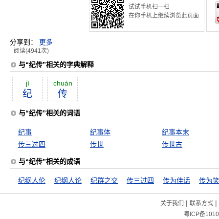
试试手机扫一扫
在你手机上继续浏览此页面
分享到：
更多
阅读(4941次)
与“纪传”相关的字典解释
jì
chuán
纪
传
与“纪传”相关的词语
纪事
纪事体
纪事本末
传三过四
传世
传世古
与“纪传”相关的成语
纪纲人伦
纪纲人论
纪群之交
传三过四
传为佳话
传为
|
|
关于我们
联系方式
粤ICP备1010