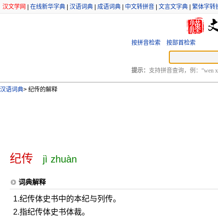
汉文学网
|
在线新华字典
|
汉语词典
|
成语词典
|
中文转拼音
|
文言文字典
|
繁体字转
按拼音检索
按部首检索
提示：
支持拼音查询，例：“wen xu
汉语词典
>
纪传的解释
纪传
jì zhuàn
词典解释
1.纪传体史书中的本纪与列传。
2.指纪传体史书体裁。