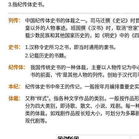
3.指纪传体史书。
列传：
中国纪传体史书的体裁之一。司马迁撰《史记》时
皇以外的人物事迹。班固撰《汉书》时，取消“世家
载少数民族和其他国家历史的，如《明史》中的《四
史书：
1.汉称令史所习之书，即当时通用的隶书。
2.记载历史的书籍。
纪传体：
我国传统史书的一种体裁，主要以人物传记为中心
书的前面，‘传’是其他人物的列传。创始于汉代
本纪：
纪传体史书中帝王的传记，一般按年月编排重要史
体裁：
又称“样式”。指各种文学作品的类别。一般按作品
分为四大类别，即诗歌、散文、小说、戏剧。每一
类的体裁。如戏剧作品按长短大小，可划分为多幕
现代剧等。