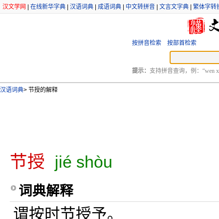
汉文学网
|
在线新华字典
|
汉语词典
|
成语词典
|
中文转拼音
|
文言文字典
|
繁体字转
按拼音检索
按部首检索
提示：
支持拼音查询，例：“wen xu
汉语词典
>
节授的解释
节授
jié shòu
词典解释
谓按时节授予。