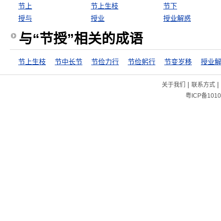
节上
节上生枝
节下
授与
授业
授业解惑
与“节授”相关的成语
节上生枝
节中长节
节俭力行
节俭躬行
节变岁移
授业
|
|
关于我们
联系方式
粤ICP备1010