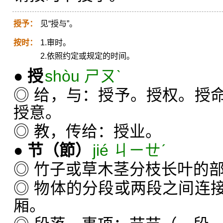
授予：
见“授与”。
按时：
1.审时。
2.依照约定或规定的时间。
●
授
shòu ㄕㄡˋ
◎ 给，与：授予。授权。授
授意。
◎ 教，传给：授业。
●
节
（節）
jié ㄐㄧㄝˊ
◎ 竹子或草木茎分枝长叶的
◎ 物体的分段或两段之间连
厢。