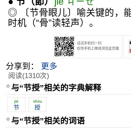
●
节
（節）
jiē ㄐㄧㄝˉ
◎ 〔节骨眼儿〕喻关键的，
时机（“骨”读轻声）。
试试手机扫一扫
在你手机上继续浏览此页面
分享到：
更多
阅读(1310次)
与“节授”相关的字典解释
jié
shòu
节
授
与“节授”相关的词语