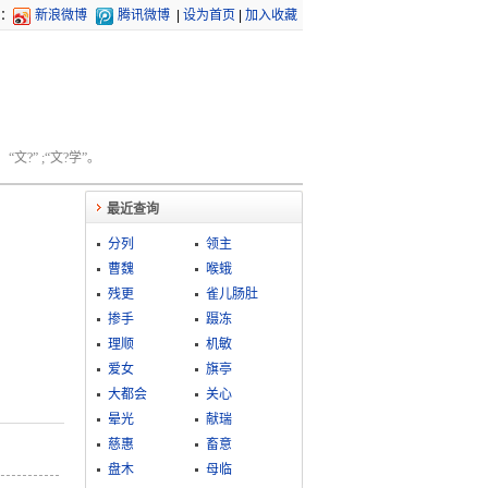
：
新浪微博
腾讯微博
|
设为首页
|
加入收藏
文?” ;“文?学”。
最近查询
分列
领主
曹魏
喉蛾
残更
雀儿肠肚
掺手
蹑冻
理顺
机敏
爱女
旗亭
大都会
关心
晕光
献瑞
慈惠
畜意
盘木
母临