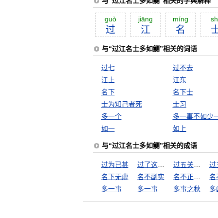
与“过江名士多如鲗”相关的字典解释
guò
jiāng
míng
sh
过
江
名
与“过江名士多如鲗”相关的词语
过七
过不去
江上
江东
名下
名下士
士为知己者死
士习
多一个
多一事不如少
如一
如上
与“过江名士多如鲗”相关的成语
过为已甚
过了这个村，没这个店
过五关斩六将
名下无虚
名不副实
名不正，言不顺
名
多一事不如少一事
多一事不如省一事
多事之秋
多