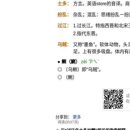
士多：
方言。英语store的音译。
纷乱：
杂乱；混乱：思绪纷乱ㄧ纷
过江：
1.过长江。特指西晋和北宋
2.指代东晋。
乌贼：
又称“墨鱼”。软体动物，
足，上有很多吸盘。体内有
●
鲗
（鰂）
zéi ㄗㄟˊ
◎ 〔乌鲗〕即“乌贼”。
◎ （鰂）
试
在
分享到：
更多
阅读(3537次)