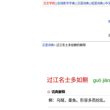
汉文学网
|
在线新华字典
|
汉语词典
|
成语词典
|
中
汉语词典
>
过江名士多如鲗的解释
过江名士多如鲗
guò jiā
词典解释
鲗：乌贼，墨鱼。形容多而纷乱。