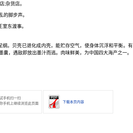
商店;杂货店。
乱的脚步声。
王室东渡事。
头足纲。贝壳已退化成内壳，能贮存空气，使身体沉浮和平衡。有
墨囊，遇敌即放出墨汁而逃。肉味鲜美，为中国四大海产之一。
试手机扫一扫
下载本页内容
你手机上继续浏览此页面