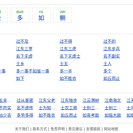
ì
duō
rú
zéi
士
多
如
鲗
过不及
过不得
过不的
江东三罗
江东三虎
江东步兵
名下无虚
名下无虚士
名不副实
士乡
士五
士人
一事
多一事不如省一事
多一半
多个
如下
如不胜衣
如丘而止
过五关，斩六将
过从甚密
江东父老
江东独步
江云渭树
江南海北
江
不符实
名不虚传
士为知己者死
士农工商
士别三日，刮目相待
士别三日，当刮目相待
凶少吉
多劳多得
如不胜衣
如丘而止
如丧考妣
如临大敌
如
|
|
|
|
|
关于我们
联系方式
免责声明
意见建议
友情链接
网站地图