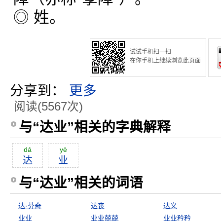
◎ 姓。
试试手机扫一扫
在你手机上继续浏览此页面
分享到：
更多
阅读(5567次)
与“达业”相关的字典解释
dá
yè
达
业
与“达业”相关的词语
达·芬奇
达丧
达义
业业
业业兢兢
业业矜矜