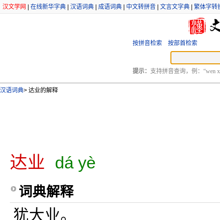
汉文学网
|
在线新华字典
|
汉语词典
|
成语词典
|
中文转拼音
|
文言文字典
|
繁体字转
按拼音检索
按部首检索
提示：
支持拼音查询，例：“wen xu
汉语词典
>
达业的解释
达业
dá yè
词典解释
犹大业。