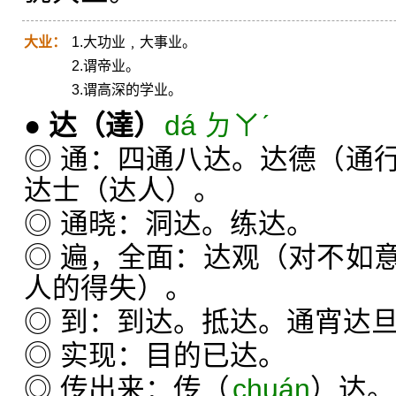
大业：
1.大功业﹐大事业。
2.谓帝业。
3.谓高深的学业。
●
达
（達）
dá ㄉㄚˊ
◎ 通：四通八达。达德（通
达士（达人）。
◎ 通晓：洞达。练达。
◎ 遍，全面：达观（对不如
人的得失）。
◎ 到：到达。抵达。通宵达
◎ 实现：目的已达。
◎ 传出来：传（
chuán
）达。