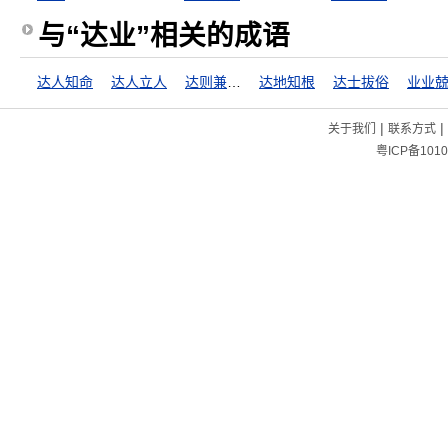
与“达业”相关的成语
达人知命
达人立人
达则兼善天下
达地知根
达士拔俗
业业
|
|
关于我们
联系方式
粤ICP备1010