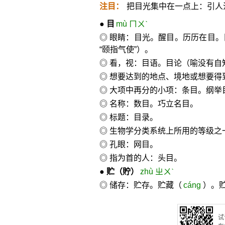
注目：
把目光集中在一点上：引人
●
目
mù ㄇㄨˋ
◎ 眼睛：目光。醒目。历历在目
“颐指气使”）。
◎ 看，视：目语。目论（喻没有自
◎ 想要达到的地点、境地或想要得
◎ 大项中再分的小项：条目。纲举
◎ 名称：数目。巧立名目。
◎ 标题：目录。
◎ 生物学分类系统上所用的等级之一
◎ 孔眼：网目。
◎ 指为首的人：头目。
●
贮
（貯）
zhù ㄓㄨˋ
◎ 储存：贮存。贮藏（
cáng
）。
试