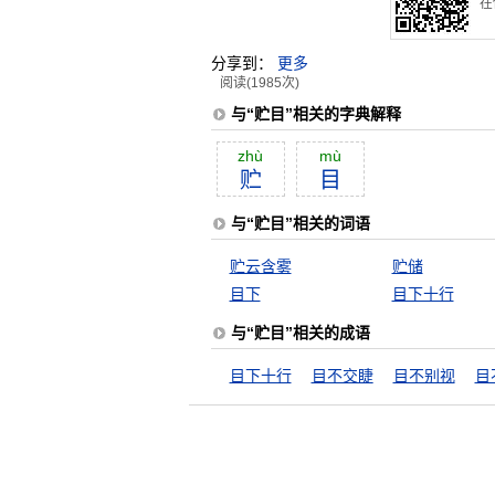
在
分享到：
更多
阅读(1985次)
与“贮目”相关的字典解释
zhù
mù
贮
目
与“贮目”相关的词语
贮云含雾
贮储
目下
目下十行
与“贮目”相关的成语
目下十行
目不交睫
目不别视
目