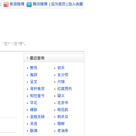
：
新浪微博
腾讯微博
|
设为首页
|
加入收藏
文?” ;“文?学”。
最近查询
野凫
驭天
胤辞
女沙弥
呈文
尺锦
宵旰焦劳
红腐贯朽
知往鉴今
疑义
华北
北京市
峰胁
桃花脸
金瓯无缺
刺杀旦
关连
霞鲜
酤酒
老油条