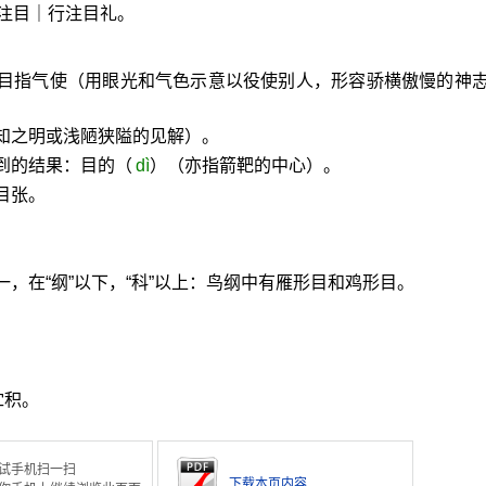
注目｜行注目礼。
。目指气使（用眼光和气色示意以役使别人，形容骄横傲慢的神
知之明或浅陋狭隘的见解）。
到的结果：目的（
dì
）（亦指箭靶的中心）。
目张。
，在“纲”以下，“科”以上：鸟纲中有雁形目和鸡形目。
贮积。
试手机扫一扫
下载本页内容