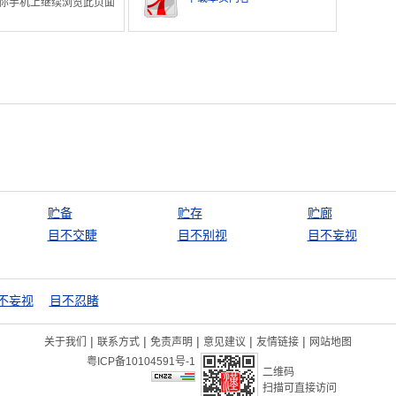
你手机上继续浏览此页面
贮备
贮存
贮廊
目不交睫
目不别视
目不妄视
不妄视
目不忍睹
|
|
|
|
|
关于我们
联系方式
免责声明
意见建议
友情链接
网站地图
粤ICP备10104591号-1
二维码
扫描可直接访问