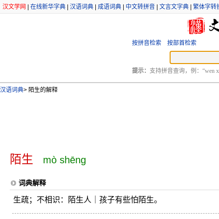
汉文学网
|
在线新华字典
|
汉语词典
|
成语词典
|
中文转拼音
|
文言文字典
|
繁体字转
按拼音检索
按部首检索
提示：
支持拼音查询，例：“wen xu
汉语词典
>
陌生的解释
陌生
mò shēng
词典解释
生疏；不相识：陌生人｜孩子有些怕陌生。