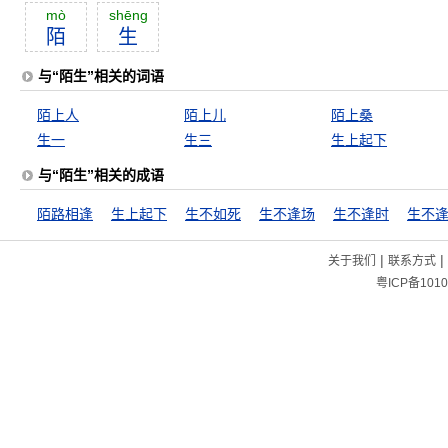
mò
shēng
陌
生
与“陌生”相关的词语
陌上人
陌上儿
陌上桑
生一
生三
生上起下
与“陌生”相关的成语
陌路相逢
生上起下
生不如死
生不逢场
生不逢时
生不
|
|
关于我们
联系方式
粤ICP备1010