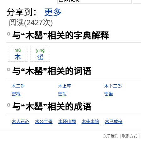
分享到：
更多
阅读(2427次)
与“木罂”相关的字典解释
mù
yīng
木
罂
与“木罂”相关的词语
木三对
木上座
木下三郎
罂栰
罂瓶
罂盎
与“木罂”相关的成语
木人石心
木公金母
木坏山颓
木头木脑
木已成舟
|
|
关于我们
联系方式