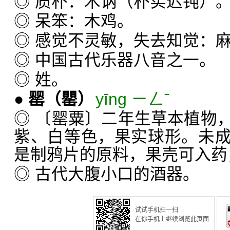
◎ 质朴：木讷（朴实迟钝）
◎ 呆笨：木鸡。
◎ 感觉不灵敏，失去知觉：
◎ 中国古代乐器八音之一。
◎ 姓。
●
罂
（罌）
yīng ㄧㄥˉ
◎ 〔罂粟〕二年生草本植物
紫、白等色，果实球形。未
是制鸦片的原料，果壳可入药
◎ 古代大腹小口的酒器。
试试手机扫一扫
在你手机上继续浏览此页面