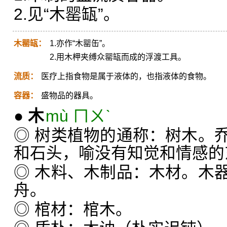
2.见“木罂缻”。
木罂缻：
1.亦作“木罂缶”。
2.用木柙夹缚众罂缻而成的浮渡工具。
流质：
医疗上指食物是属于液体的，也指液体的食物。
容器：
盛物品的器具。
●
木
mù ㄇㄨˋ
◎ 树类植物的通称：树木。
和石头，喻没有知觉和情感的
◎ 木料、木制品：木材。木
舟。
◎ 棺材：棺木。