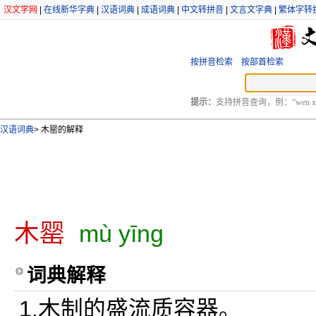
汉文学网
|
在线新华字典
|
汉语词典
|
成语词典
|
中文转拼音
|
文言文字典
|
繁体字转
按拼音检索
按部首检索
提示：
支持拼音查询，例：“wen xu
汉语词典
>
木罂的解释
木罂
mù yīng
词典解释
1.木制的盛流质容器。