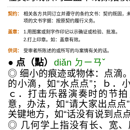
契约：
相关各方共同订立并遵守的条约文书：契约既固，
项的文书字据：按原契约履行义务。
盖章：
1.用图案或刻字作印记以示确证或检验、批准。
2.打上印章。如：盖章有效。
供词：
受审者所陈述的或所写的与案情有关的话。
●
点
（點）
diǎn ㄉㄧㄢˇ
◎ 细小的痕迹或物体：点滴
的小滴，如“水点点”；ｂ．小
ｃ．打击乐器演奏时的节拍
意，办法，如“请大家出点点
关键地方，如“话没有说到点点
◎ 几何学上指没有长、宽