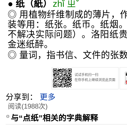
●
纸
（紙）
zhǐ ㄓˇ
◎ 用植物纤维制成的薄片，
装等用：纸张。纸币。纸烟
不解决实际问题）。洛阳纸
金迷纸醉。
◎ 量词，指书信、文件的张
试试手机扫一扫
在你手机上继续浏览此页面
分享到：
更多
阅读(1988次)
与“点纸”相关的字典解释