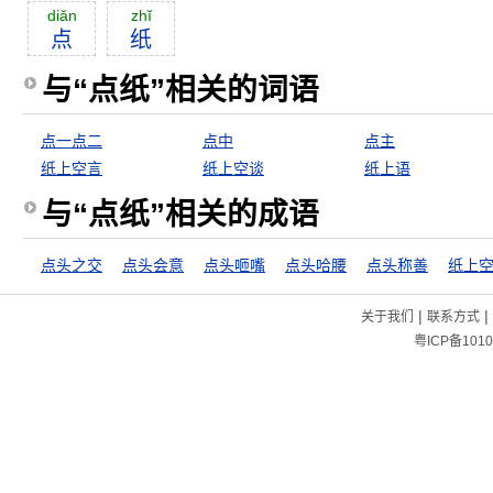
diăn
zhĭ
点
纸
与“点纸”相关的词语
点一点二
点中
点主
纸上空言
纸上空谈
纸上语
与“点纸”相关的成语
点头之交
点头会意
点头咂嘴
点头哈腰
点头称善
纸上
|
|
关于我们
联系方式
粤ICP备1010