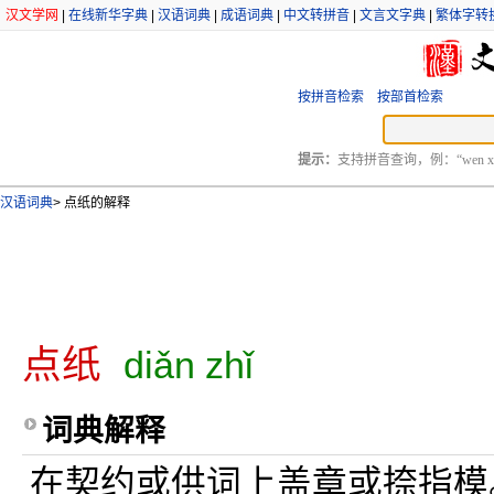
汉文学网
|
在线新华字典
|
汉语词典
|
成语词典
|
中文转拼音
|
文言文字典
|
繁体字转
按拼音检索
按部首检索
提示：
支持拼音查询，例：“wen xu
汉语词典
>
点纸的解释
点纸
diǎn zhǐ
词典解释
在契约或供词上盖章或捺指模