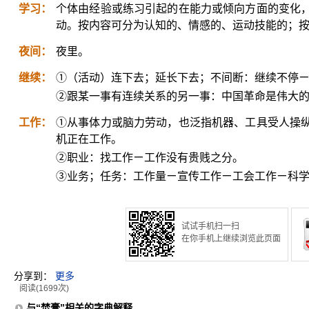
学习：
个体由经验或练习引起的在能力或倾向方面的变化
动。按内容可分为认知的、情感的、运动技能的；
夜间：
夜里。
继续：
①（活动）连下去；延长下去；不间断：继续不停
②跟某一事有连续关系的另一事：中国革命是伟大
工作：
①从事体力或脑力劳动，也泛指机器、工具受人操
机正在工作。
②职业：找工作ㄧ工作没有贵贱之分。
③业务；任务：工作量ㄧ宣传工作ㄧ工会工作ㄧ科
试试手机扫一扫
在你手机上继续浏览此页面
分享到：
更多
阅读(1699次)
与“焚膏”相关的字典解释