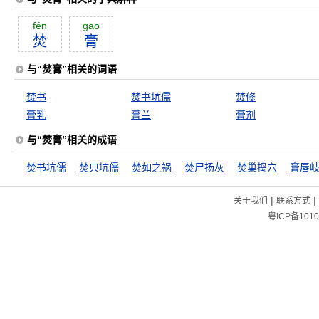
fén
gāo
焚
膏
与“焚膏”相关的词语
焚书
焚书坑儒
焚修
膏乳
膏兰
膏剂
与“焚膏”相关的成语
焚书坑儒
焚典坑儒
焚如之祸
焚尸扬灰
焚巢捣穴
膏唇
|
|
关于我们
联系方式
粤ICP备1010