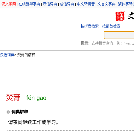
汉文学网
|
在线新华字典
|
汉语词典
|
成语词典
|
中文转拼音
|
文言文字典
|
繁体字转
按拼音检索
按部首检索
提示：
支持拼音查询，例：“wen xu
汉语词典
>
焚膏的解释
焚膏
fén gāo
词典解释
谓夜间继续工作或学习。