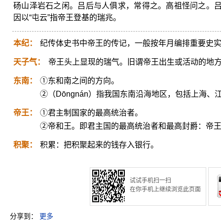
砀山泽岩石之闲。吕后与人俱求，常得之。高祖怪问之。吕后
因以“屯云”指帝王登基的瑞兆。
本纪：
纪传体史书中帝王的传记，一般按年月编排重要史
天子气：
帝王头上显现的瑞气。旧谓帝王出生或活动的地
东南：
①东和南之间的方向。
②（Dōngnán）指我国东南沿海地区，包括上海
帝王：
①君主制国家的最高统治者。
②帝和王。即君主国的最高统治者和最高封爵：帝
积聚：
积累：把积聚起来的钱存入银行。
试试手机扫一扫
在你手机上继续浏览此页面
分享到：
更多