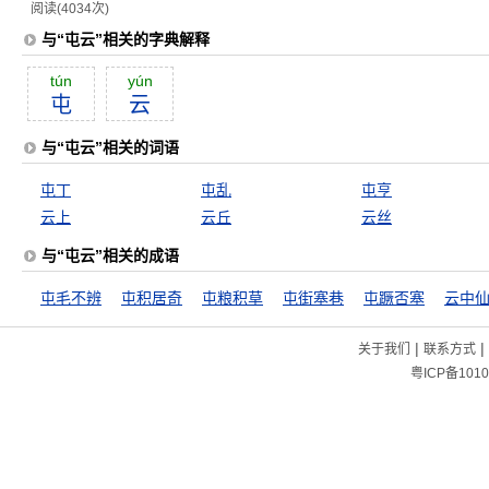
阅读(4034次)
与“屯云”相关的字典解释
tún
yún
屯
云
与“屯云”相关的词语
屯丁
屯乱
屯亨
云上
云丘
云丝
与“屯云”相关的成语
屯毛不辨
屯积居奇
屯粮积草
屯街塞巷
屯蹶否塞
云中
|
|
关于我们
联系方式
粤ICP备1010