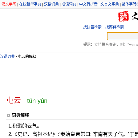
汉文学网
|
在线新华字典
|
汉语词典
|
成语词典
|
中文转拼音
|
文言文字典
|
繁体字转
按拼音检索
按部首检索
提示：
支持拼音查询，例：“wen xu
汉语词典
>
屯云的解释
屯云
tún yún
词典解释
1.积聚的云气。
2.《史记．高祖本纪》:“秦始皇帝常曰:‘东南有天子气。