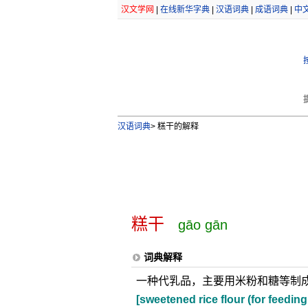
汉文学网
|
在线新华字典
|
汉语词典
|
成语词典
|
中
汉语词典
>
糕干的解释
糕干
gāo gān
词典解释
一种代乳品，主要用米粉和糖等制
[sweetened rice flour (for feeding 