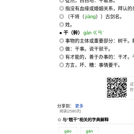
◎ 徒然，白白地：干着急。
◎ 指没有血缘或婚姻关系，拜认的
◎ 〔干将（
jiàng
）〕古剑名。
◎ 姓。
●
干
（幹）
gàn ㄍㄢˋ
◎ 事物的主体或重要部分：树干。
◎ 做：干事。说干就干。
◎ 有才能的，善于办事的：干才。
◎ 方言，坏、糟：事情要干。
试
在
分享到：
更多
阅读(2580次)
与“糕干”相关的字典解释
gāo
gān