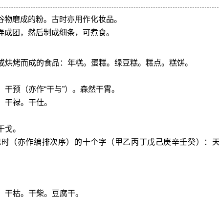
些谷物磨成的粉。古时亦用作化妆品。
后弄成团，然后制成细条，可煮食。
制或烘烤而成的食品：年糕。蛋糕。绿豆糕。糕点。糕饼。
。干预（亦作“干与”）。森然干霄。
：干禄。干仕。
干戈。
记时（亦作编排次序）的十个字（甲乙丙丁戊己庚辛壬癸）：
。干枯。干柴。豆腐干。