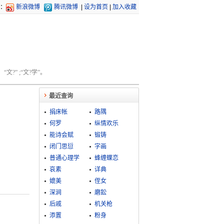
：
新浪微博
腾讯微博
|
设为首页
|
加入收藏
文?” ;“文?学”。
最近查询
捐床帐
路隅
何罗
纵情欢乐
能诗会赋
锻铸
闭门思愆
字画
普通心理学
蜂缠蝶恋
哀素
详典
媲美
侄女
深涧
磨鈆
后戚
机关枪
添置
粉身