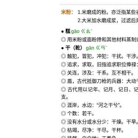
米粉：
1.米磨成的粉。亦泛指某
2.大米加水磨成浆，过滤
●
糕
gāo ㄍㄠˉ
◎ 用米粉或面粉搀和其他材料蒸
●
干
（乾）
gān ㄍㄢˉ
◎ 触犯，冒犯，冲犯：干扰。干涉
◎ 追求，求取，旧指追求职位俸禄
◎ 关连，涉及：干系。互不相干。
◎ 盾，古代抵御刀枪的兵器：大动
◎ 古代用以记年、记月、记日、
支。
◎ 涯岸，水边：“河之干兮”。
◎ 个数：若干。
◎ 没有水分或水分少：干燥。干旱
◎ 枯竭，尽净：干尽。干杯。