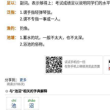
足以：
副词。表示够得上：考试成绩足以说明同学们的水
泛指：
1.谓手指轻弹琴弦。
2.谓不专指一事或一人。
渔钓：
钓鱼。
池塘：
1.蓄水的坑，一般不太大，也不太深。
2.浴池的俗称。
试试手机扫一扫
在你手机上继续浏览此页面
分享到：
更多
阅读(3786次)
与“池沼”相关的字典解释
chí
zhăo
池
沼