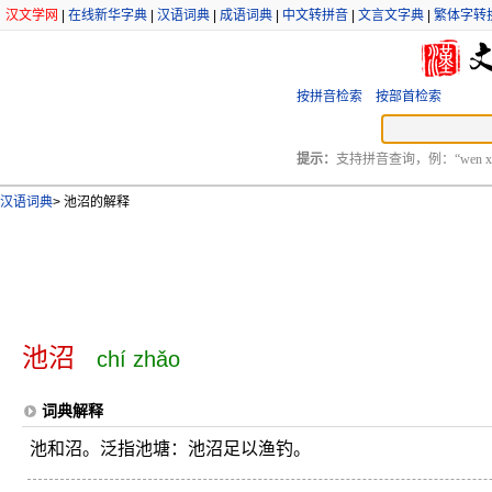
汉文学网
|
在线新华字典
|
汉语词典
|
成语词典
|
中文转拼音
|
文言文字典
|
繁体字转
按拼音检索
按部首检索
提示：
支持拼音查询，例：“wen xu
汉语词典
>
池沼的解释
池沼
chí zhǎo
词典解释
池和沼。泛指池塘：池沼足以渔钓。