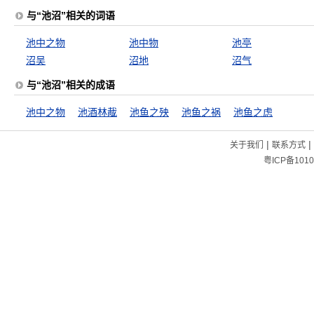
与“池沼”相关的词语
池中之物
池中物
池亭
沼吴
沼地
沼气
与“池沼”相关的成语
池中之物
池酒林胾
池鱼之殃
池鱼之祸
池鱼之虑
|
|
关于我们
联系方式
粤ICP备1010