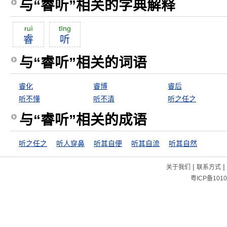
与“睿听”相关的字典解释
ruì
tīng
睿
听
与“睿听”相关的词语
睿化
睿博
睿后
听不懂
听不清
听之任之
与“睿听”相关的成语
听之任之
听人穿鼻
听其自便
听其自流
听其自然
|
|
关于我们
联系方式
粤ICP备1010