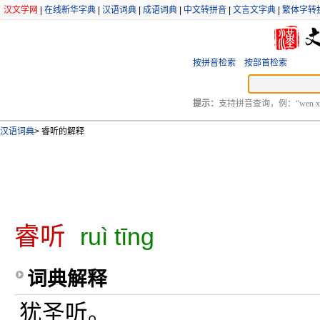
汉文学网
|
在线新华字典
|
汉语词典
|
成语词典
|
中文转拼音
|
文言文字典
|
繁体字转
按拼音检索
按部首检索
提示：
支持拼音查询，例：“wen xu
汉语词典
>
睿听的解释
睿听
ruì tīng
词典解释
犹圣听。