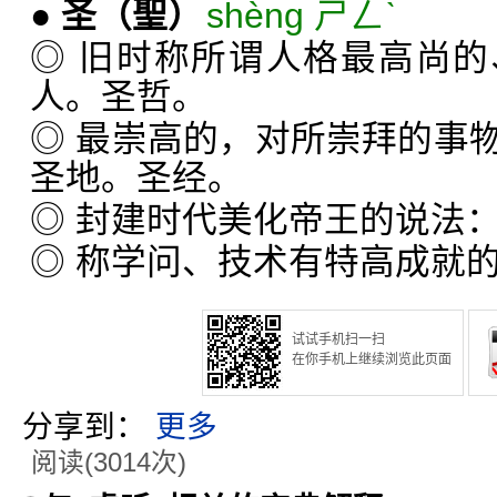
●
圣
（聖）
shèng ㄕㄥˋ
◎ 旧时称所谓人格最高尚
人。圣哲。
◎ 最崇高的，对所崇拜的事
圣地。圣经。
◎ 封建时代美化帝王的说法
◎ 称学问、技术有特高成就
试试手机扫一扫
在你手机上继续浏览此页面
分享到：
更多
阅读(3014次)