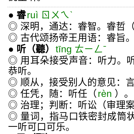
●
睿
ruì ㄖㄨㄟˋ
◎ 深明，通达：睿智。睿哲
◎ 古代颂扬帝王用语：睿旨
●
听
（聽）
tīng ㄊㄧㄥˉ
◎ 用耳朵接受声音：听力。
恭听。
◎ 顺从，接受别人的意见：
◎ 任凭，随：听任（
rèn
）。
◎ 治理；判断：听讼（审理
◎ 量词，指马口铁密封成筒
一听可口可乐。