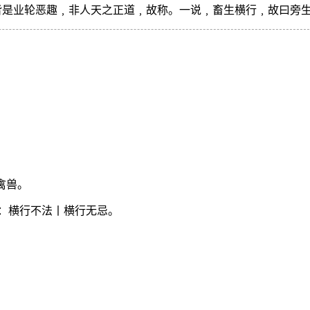
皆是业轮恶趣﹐非人天之正道﹐故称。一说﹐畜生横行﹐故曰旁
。
禽兽。
：横行不法丨横行无忌。