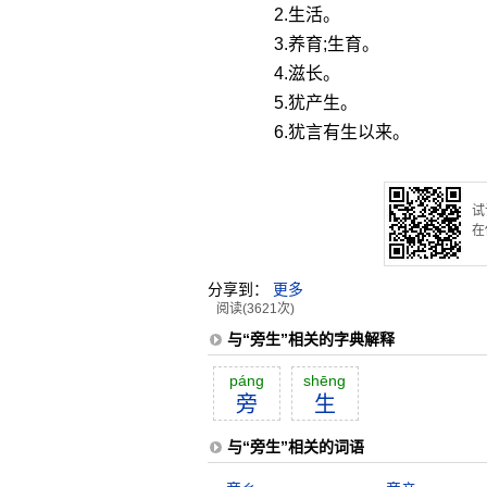
2.生活。
3.养育;生育。
4.滋长。
5.犹产生。
6.犹言有生以来。
试
在
分享到：
更多
阅读(3621次)
与“旁生”相关的字典解释
páng
shēng
旁
生
与“旁生”相关的词语