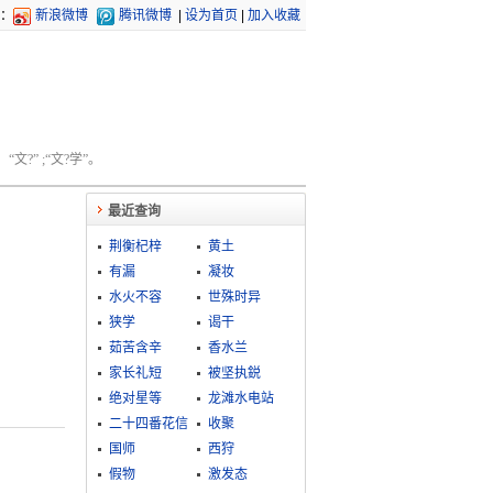
：
新浪微博
腾讯微博
|
设为首页
|
加入收藏
文?” ;“文?学”。
最近查询
荆衡杞梓
黄土
有漏
凝妆
水火不容
世殊时异
狭学
谒干
茹苦含辛
香水兰
家长礼短
被坚执鋭
绝对星等
龙滩水电站
二十四番花信
收聚
国师
西狩
假物
激发态