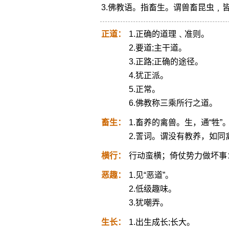
3.佛教语。指畜生。谓兽畜昆虫﹐
正道：
1.正确的道理﹑准则。
2.要道;主干道。
3.正路;正确的途径。
4.犹正派。
5.正常。
6.佛教称三乘所行之道。
畜生：
1.畜养的禽兽。生，通“牲”
2.詈词。谓没有教养，如同
横行：
行动蛮横；倚仗势力做坏事
恶趣：
1.见“恶道”。
2.低级趣味。
3.犹嘲弄。
生长：
1.出生成长;长大。