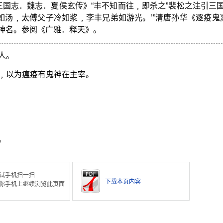
《三国志．魏志．夏侯玄传》“丰不知而往﹐即杀之”裴松之注引三
热如汤﹐太傅父子冷如浆﹐李丰兄弟如游光。’”清唐孙华《逐疫鬼》
神名。参阅《广雅．释天》。
人。
﹐以为瘟疫有鬼神在主宰。
。
试手机扫一扫
下载本页内容
你手机上继续浏览此页面