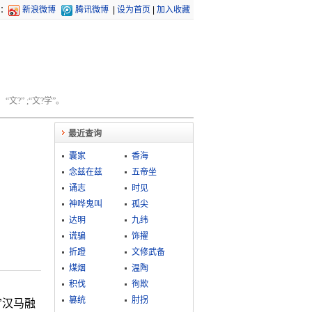
：
新浪微博
腾讯微博
|
设为首页
|
加入收藏
文?” ;“文?学”。
最近查询
囊家
香海
念兹在兹
五帝坐
诵志
时见
神哗鬼叫
孤尖
达明
九纬
谎骗
饰擢
折蹬
文修武备
煤烟
温陶
积伐
徇欺
篡统
肘拐
”汉马融