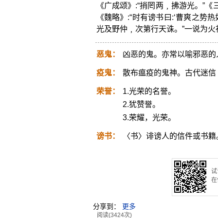
《广成颂》:“捎罔两﹐拂游光。”
《魏略》:“时有谤书曰:‘曹爽之势
光及野仲﹐次第行天诛。”一说为火
恶鬼：
凶恶的鬼。亦常以喻邪恶的
疫鬼：
散布瘟疫的鬼神。古代迷信
荣誉：
1.光荣的名誉。
2.犹赞誉。
3.荣耀，光荣。
谤书：
〈书〉诽谤人的信件或书籍
试
在
分享到：
更多
阅读(3424次)