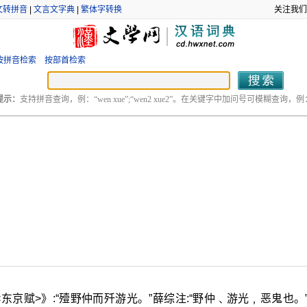
文转拼音
|
文言文字典
|
繁体字转换
关注我们
按拼音检索
按部首检索
提示：
支持拼音查询，例：“wen xue”;“wen2 xue2”。在关键字中加问号可模糊查询，例：“
东京赋>》:“殪野仲而歼游光。”薛综注:“野仲﹑游光﹐恶鬼也。