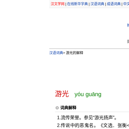
汉文学网
|
在线新华字典
|
汉语词典
|
成语词典
|
中
汉语词典
>
游光的解释
游光
yóu guāng
词典解释
1.流传荣誉。参见“游光扬声”。
2.传说中的恶鬼名。《文选．张衡<