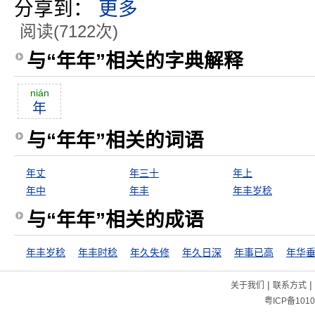
分享到：
更多
阅读(7122次)
与“年年”相关的字典解释
nián
年
与“年年”相关的词语
年丈
年三十
年上
年中
年丰
年丰岁稔
与“年年”相关的成语
年丰岁稔
年丰时稔
年久失修
年久日深
年事已高
年华
|
|
关于我们
联系方式
粤ICP备1010