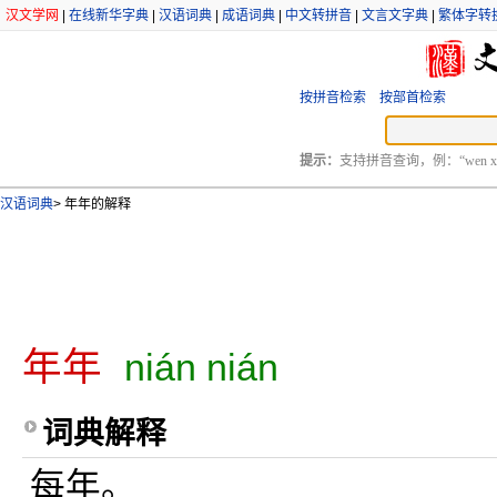
汉文学网
|
在线新华字典
|
汉语词典
|
成语词典
|
中文转拼音
|
文言文字典
|
繁体字转
按拼音检索
按部首检索
提示：
支持拼音查询，例：“wen xu
汉语词典
>
年年的解释
年年
nián nián
词典解释
每年。