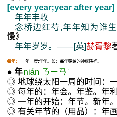
[every year;year after year]
年年丰收
念桥边红芍,年年知为谁
慢》
年年岁岁。——[英]
赫胥黎
每年：
一年一度;年年。如：每年赐给的神庥降福。
●
年
nián ㄋㄧㄢˊ
◎ 地球绕太阳一周的时间：
◎ 每年的：年会。年鉴。年
◎ 一年的开始：年节。新年
◎ 有关年节的（用品）：年