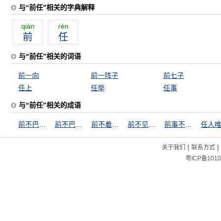
与“前任”相关的字典解释
qián
rèn
前
任
与“前任”相关的词语
前一向
前一阵子
前七子
任上
任举
任事
与“前任”相关的成语
前不巴村，后不巴店
前不巴村，后不着店
前不着村，后不着店
前不见古人，后不见来者
前事不忘，后事之师
任人
|
|
关于我们
联系方式
粤ICP备1010