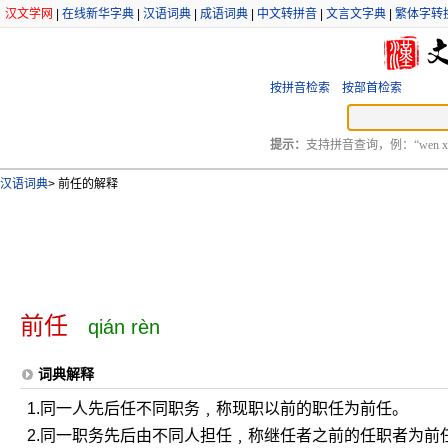
汉文学网
|
在线新华字典
|
汉语词典
|
成语词典
|
中文转拼音
|
文言文字典
|
繁体字转
按拼音检索
按部首检索
提示：
支持拼音查询，例：“wen xu
汉语词典
>
前任的解释
前任
qián rèn
词典解释
1.同一人先后任不同职务﹐称现职以前的职任为前任。
2.同一职务先后由不同人担任﹐称继任者之前的任职者为前