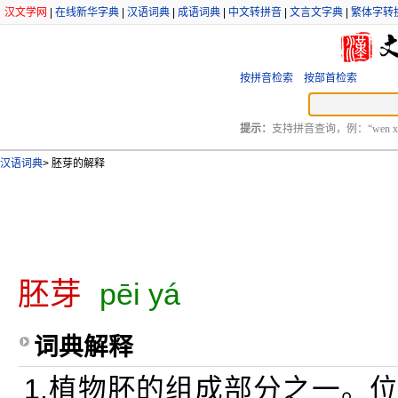
汉文学网
|
在线新华字典
|
汉语词典
|
成语词典
|
中文转拼音
|
文言文字典
|
繁体字转
按拼音检索
按部首检索
提示：
支持拼音查询，例：“wen xu
汉语词典
>
胚芽的解释
胚芽
pēi yá
词典解释
1.植物胚的组成部分之一。