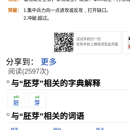
突破：
1.集中兵力向一点进攻或反攻﹐打开缺口。
2.冲破;超过。
试试手机扫一扫
在你手机上继续浏览此页面
分享到：
更多
阅读(2597次)
与“胚芽”相关的字典解释
pēi
yá
胚
芽
与“胚芽”相关的词语
胚乳
胚叶
胚子