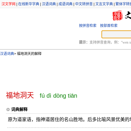
汉文学网
|
在线新华字典
|
汉语词典
|
成语词典
|
中文转拼音
|
文言文字典
|
繁体字转
按拼音检索
按部首检索
提示：
支持拼音查询，例：“wen xu
汉语词典
>
福地洞天的解释
福地洞天
fú dì dòng tiān
词典解释
原为道家语，指神道居住的名山胜地。后多比喻风景优美的