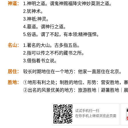
神道：
1.神明之道。谓鬼神赐福降灾神妙莫测之道。
2.犹神术。
3.神祇;神灵。
4.墓道。谓神行之道。
5.俗语。谓了不起，有本领;精神强悍。
名山：
1.著名的大山。古多指五岳。
2.指可以传之不朽的藏书之所。
3.借指着书立说。
居住：
较长时期地住在一个地方：他家一直居住在北京。
胜地：
①地形有利之处；制胜的地位、形势：营安胜地，
②出名的风景优美的地方：旅游胜地｜避暑胜地｜
试试手机扫一扫
在你手机上继续浏览此页面