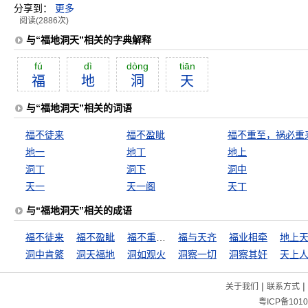
分享到：
更多
阅读(2886次)
与“福地洞天”相关的字典解释
fú
dì
dòng
tiān
福
地
洞
天
与“福地洞天”相关的词语
福不徒来
福不盈眦
福不重至，祸必重
地一
地丁
地上
洞丁
洞下
洞中
天一
天一阁
天丁
与“福地洞天”相关的成语
福不徒来
福不盈眦
福不重至，祸必重来
福与天齐
福业相牵
地上
洞中肯綮
洞天福地
洞如观火
洞察一切
洞察其奸
天上
|
|
关于我们
联系方式
粤ICP备1010