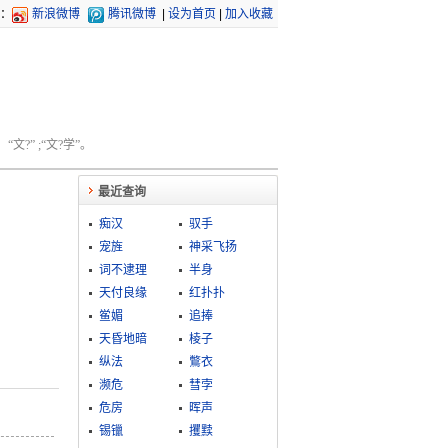
：
新浪微博
腾讯微博
|
设为首页
|
加入收藏
文?” ;“文?学”。
最近查询
痴汉
驭手
宠旌
神采飞扬
词不逮理
半身
天付良缘
红扑扑
鲎媚
追捧
天昏地暗
棱子
纵法
鷩衣
濒危
彗孛
危房
晖声
锡镴
攫黩