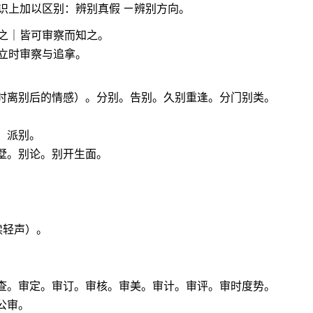
识上加以区别：辨别真假 ㄧ辨别方向。
之｜皆可审察而知之。
立时审察与追拿。
别时离别后的情感）。分别。告别。久别重逢。分门别类。
。派别。
墅。别论。别开生面。
。
读轻声）。
审查。审定。审订。审核。审美。审计。审评。审时度势。
公审。