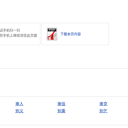
试手机扫一扫
下载本页内容
你手机上继续浏览此页面
审人
审信
审克
别义
别乘
别乞