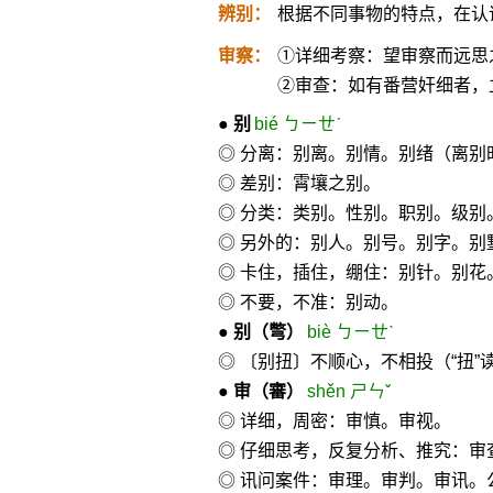
辨别：
根据不同事物的特点，在认
审察：
①详细考察：望审察而远思
②审查：如有番营奸细者，
●
别
bié ㄅㄧㄝˊ
◎ 分离：别离。别情。别绪（离
◎ 差别：霄壤之别。
◎ 分类：类别。性别。职别。级别
◎ 另外的：别人。别号。别字。别
◎ 卡住，插住，绷住：别针。别花
◎ 不要，不准：别动。
●
别
（彆）
biè ㄅㄧㄝˋ
◎ 〔别扭〕不顺心，不相投（“扭”
●
审
（審）
shěn ㄕㄣˇ
◎ 详细，周密：审慎。审视。
◎ 仔细思考，反复分析、推究：
◎ 讯问案件：审理。审判。审讯。