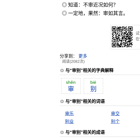
◎ 知道：不审近况如何？
◎ 一定地，果然：审如其言。
试
在
分享到：
更多
阅读(2082次)
与“审别”相关的字典解释
shĕn
bié
审
别
与“审别”相关的词语
审乐
审交
别业
别个
与“审别”相关的成语