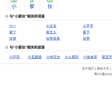
xiăo
jiā
huŏ
小
家
伙
与“小家伙”相关的词语
小一
小丈夫
小不平
家丁
家丈人
家下
伙伴
伙伴关系
伙党
与“小家伙”相关的成语
小不忍则乱大谋
小丑跳梁
小中见大
小人得志
小信未孚
|
|
关于我们
联系方式
粤ICP备1010