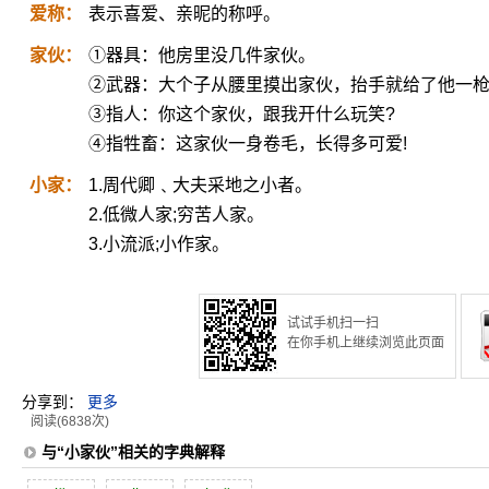
爱称：
表示喜爱、亲昵的称呼。
家伙：
①器具：他房里没几件家伙。
②武器：大个子从腰里摸出家伙，抬手就给了他一
③指人：你这个家伙，跟我开什么玩笑?
④指牲畜：这家伙一身卷毛，长得多可爱!
小家：
1.周代卿﹑大夫采地之小者。
2.低微人家;穷苦人家。
3.小流派;小作家。
试试手机扫一扫
在你手机上继续浏览此页面
分享到：
更多
阅读(6838次)
与“小家伙”相关的字典解释