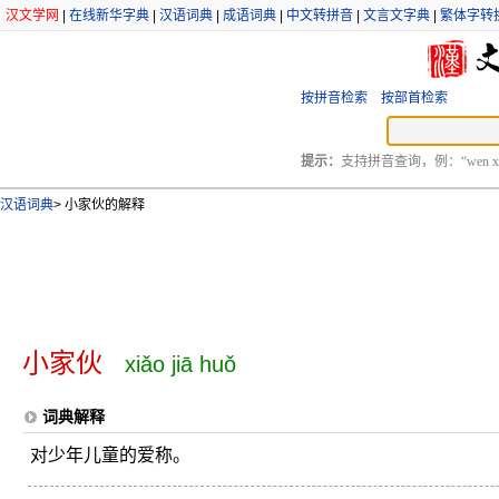
汉文学网
|
在线新华字典
|
汉语词典
|
成语词典
|
中文转拼音
|
文言文字典
|
繁体字转
按拼音检索
按部首检索
提示：
支持拼音查询，例：“wen xu
汉语词典
>
小家伙的解释
小家伙
xiǎo jiā huǒ
词典解释
对少年儿童的爱称。