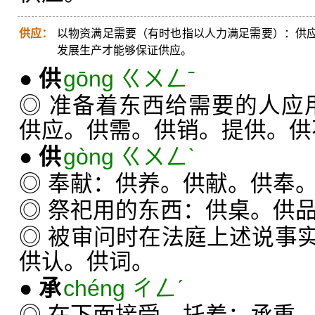
供应：
以物资满足需要（有时也指以人力满足需要）：供
发展生产才能够保证供应。
●
供
gōng ㄍㄨㄥˉ
◎ 准备着东西给需要的人应用
供应。供需。供销。提供。供
●
供
gòng ㄍㄨㄥˋ
◎ 奉献：供养。供献。供奉
◎ 祭祀用的东西：供桌。供
◎ 被审问时在法庭上述说事
供认。供词。
●
承
chéng ㄔㄥˊ