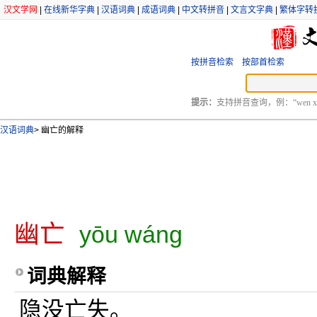
汉文学网
|
在线新华字典
|
汉语词典
|
成语词典
|
中文转拼音
|
文言文字典
|
繁体字转
按拼音检索
按部首检索
提示：
支持拼音查询，例：“wen xu
汉语词典
>
幽亡的解释
幽亡
yōu wáng
词典解释
隐没亡失。