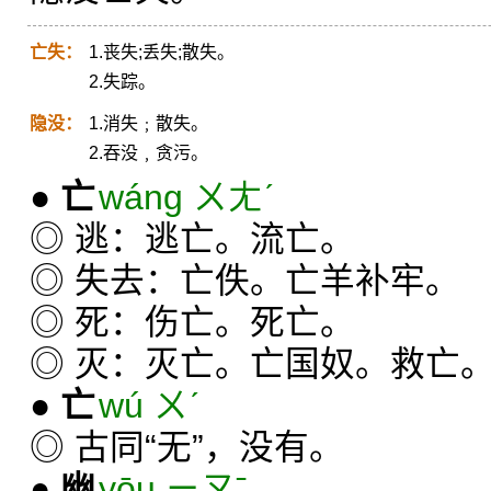
亡失：
1.丧失;丢失;散失。
2.失踪。
隐没：
1.消失﹔散失。
2.吞没﹐贪污。
●
亡
wáng ㄨㄤˊ
◎ 逃：逃亡。流亡。
◎ 失去：亡佚。亡羊补牢。
◎ 死：伤亡。死亡。
◎ 灭：灭亡。亡国奴。救亡
●
亡
wú ㄨˊ
◎ 古同“无”，没有。
●
幽
yōu ㄧㄡˉ