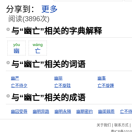
分享到：
更多
阅读(3896次)
与“幽亡”相关的字典解释
yōu
wáng
幽
亡
与“幽亡”相关的词语
幽严
幽丽
幽事
亡不待夕
亡不旋跬
亡不旋踵
与“幽亡”相关的成语
幽囚受辱
幽明异路
幽明永隔
幽期密约
幽闺弱质
亡不
|
|
关于我们
联系方式
粤ICP备1010