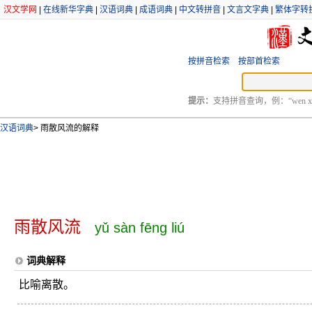
汉文学网
|
在线新华字典
|
汉语词典
|
成语词典
|
中文转拼音
|
文言文字典
|
繁体字转
按拼音检索
按部首检索
提示：
支持拼音查询，例：“wen xu
汉语词典
>
雨散风流的解释
雨散风流
yǔ sàn fēng liú
词典解释
比喻离散。