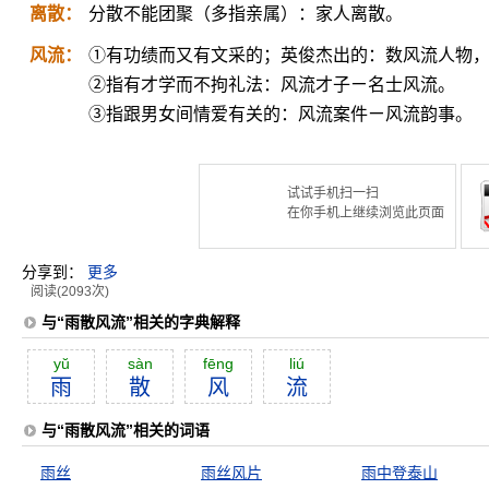
离散：
分散不能团聚（多指亲属）：家人离散。
风流：
①有功绩而又有文采的；英俊杰出的：数风流人物
②指有才学而不拘礼法：风流才子ㄧ名士风流。
③指跟男女间情爱有关的：风流案件ㄧ风流韵事。
试试手机扫一扫
在你手机上继续浏览此页面
分享到：
更多
阅读(2093次)
与“雨散风流”相关的字典解释
yŭ
sàn
fēng
liú
雨
散
风
流
与“雨散风流”相关的词语
雨丝
雨丝风片
雨中登泰山