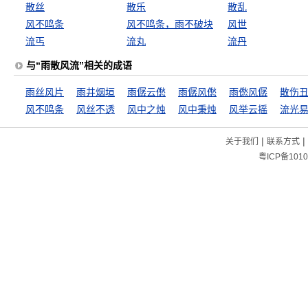
散丝
散乐
散乱
风不鸣条
风不鸣条，雨不破块
风世
流丐
流丸
流丹
与“雨散风流”相关的成语
雨丝风片
雨井烟垣
雨僝云僽
雨僝风僽
雨僽风僝
散伤
风不鸣条
风丝不透
风中之烛
风中秉烛
风举云摇
流光
|
|
关于我们
联系方式
粤ICP备1010