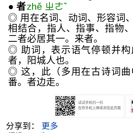
●
者
zhě ㄓㄜˇ
◎ 用在名词、动词、形容词
相结合，指人、指事、指物
二者必居其一。来者。
◎ 助词，表示语气停顿并
者，阳城人也。
◎ 这，此（多用在古诗词
番。者边走。
试试手机扫一扫
在你手机上继续浏览此页面
分享到：
更多