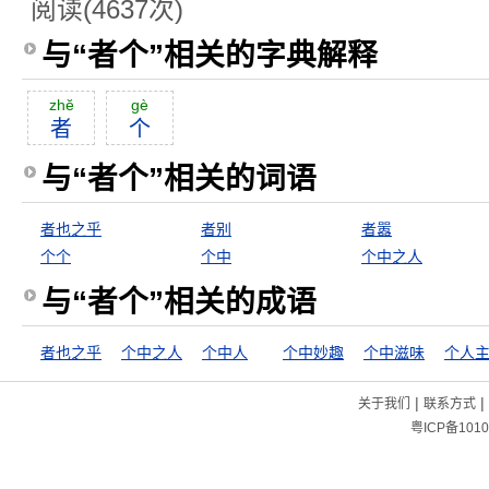
阅读(4637次)
与“者个”相关的字典解释
zhĕ
gè
者
个
与“者个”相关的词语
者也之乎
者别
者嚣
个个
个中
个中之人
与“者个”相关的成语
者也之乎
个中之人
个中人
个中妙趣
个中滋味
个人
|
|
关于我们
联系方式
粤ICP备1010