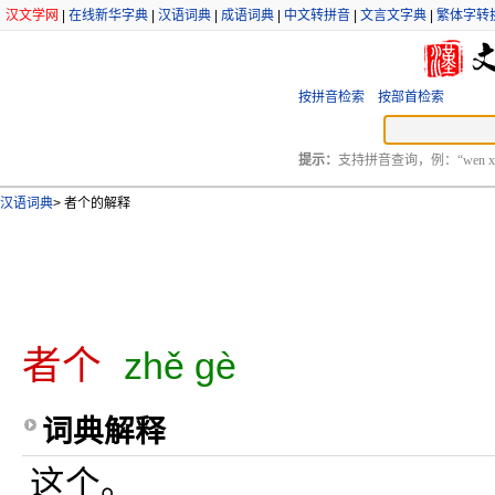
汉文学网
|
在线新华字典
|
汉语词典
|
成语词典
|
中文转拼音
|
文言文字典
|
繁体字转
按拼音检索
按部首检索
提示：
支持拼音查询，例：“wen xu
汉语词典
>
者个的解释
者个
zhě gè
词典解释
这个。