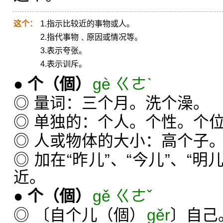
这个：
1.指示比较近的事物或人。
2.指代事物﹑原因或情况等。
3.表示夸张。
4.表示训斥。
●
个
（個）
gè ㄍㄜˋ
◎ 量词：三个月。洗个澡。
◎ 单独的：个人。个性。个
◎ 人或物体的大小：高个子
◎ 加在“昨儿”、“今儿”、“明
近。
●
个
（個）
gě ㄍㄜˇ
◎ 〔自个儿（個）
gěr
〕自己