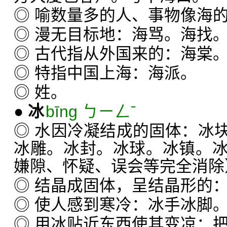
◎ 喻数量多的人、事物像海
◎ 漫无目标地：海骂。海找
◎ 古代指从外国来的：海棠
◎ 特指中国上海：海派。
◎ 姓。
●
冰
bīng ㄅㄧㄥˉ
◎ 水因冷凝结成的固体：冰
冰雕。冰封。冰球。冰镇。
嫌隙、怀疑、误会等完全消除
◎ 结晶成固体，呈结晶形的
◎ 使人感到寒冷：冰手冰脚
◎ 用冰贴近东西使其变凉：