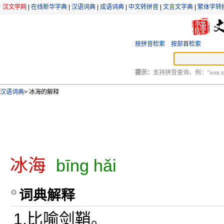
汉文学网
|
在线新华字典
|
汉语词典
|
成语词典
|
中文转拼音
|
文言文字典
|
繁体字转
按拼音检索
按部首检索
提示：
支持拼音查询，例：“wen xu
汉语词典
>
冰海的解释
冰海
bīng hǎi
词典解释
1.比喻剑鞘。