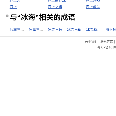
冰上人
冰上曲棍球
冰上游戏
海上
海上之盟
海上救助
与“冰海”相关的成语
冰冻三尺，非一日之寒
冰厚三尺，非一日之寒
冰壶玉尺
冰壶玉衡
冰壶秋月
海不
|
|
关于我们
联系方式
粤ICP备1010