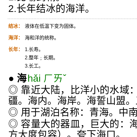
2.长年结冰的海洋。
结冰：
液体在低温下变为固体。
海洋：
海和洋的统称。
长年：
1.长寿。
2.整年﹔长期。
3.长工。
●
海
hǎi ㄏㄞˇ
◎ 靠近大陆，比洋小的水域
疆。海内。海岸。海誓山盟。
◎ 用于湖泊名称：青海。中
◎ 容量大的器皿，巨大的：
方大度包容）。夸下海口。