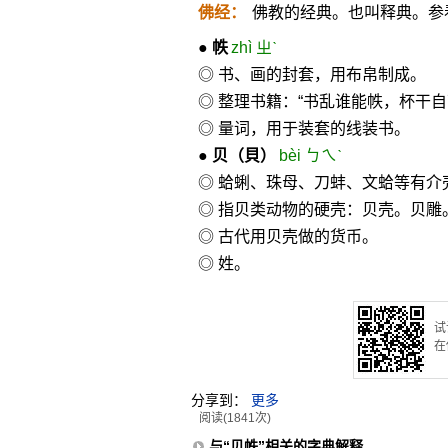
佛经：
佛教的经典。也叫释典。参
●
帙
zhì ㄓˋ
◎ 书、画的封套，用布帛制成。
◎ 整理书籍：“书乱谁能帙，杯干自
◎ 量词，用于装套的线装书。
●
贝
（貝）
bèi ㄅㄟˋ
◎ 蛤蜊、珠母、刀蚌、文蛤等有介
◎ 指贝类动物的硬壳：贝壳。贝雕
◎ 古代用贝壳做的货币。
◎ 姓。
试
在
分享到：
更多
阅读(1841次)
与“贝帙”相关的字典解释