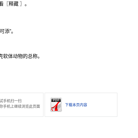
看〖释藏 〗。
可添”。
壳软体动物的总称。
。
试手机扫一扫
下载本页内容
你手机上继续浏览此页面