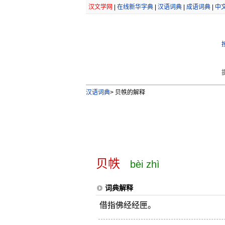
汉文学网
|
在线新华字典
|
汉语词典
|
成语词典
|
中
汉语词典
>
贝帙的解释
贝帙
bèi zhì
词典解释
借指佛经经匣。