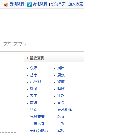
：
新浪微博
腾讯微博
|
设为首页
|
加入收藏
文?” ;“文?学”。
最近查询
仪准
摈压
基于
崩殒
小婆娘
钦赃
竦眙
哗呶
农夫
征路
爽法
泉金
怀荒
异地相逢
气息奄奄
笔误
三亲六眷
三折
无行为能力
军容