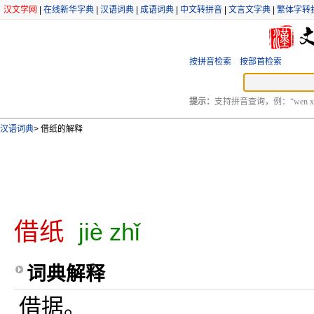
汉文学网
|
在线新华字典
|
汉语词典
|
成语词典
|
中文转拼音
|
文言文字典
|
繁体字转
按拼音检索
按部首检索
提示：
支持拼音查询，例：“wen xu
汉语词典
>
借纸的解释
借纸
jiè zhǐ
词典解释
借据。