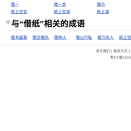
借一
借一步
借与
纸上空言
纸上空谈
纸上语
与“借纸”相关的成语
借书留真
借交报仇
借他人酒杯，浇自己块垒
借公行私
借刀杀人
纸上
|
|
关于我们
联系方式
粤ICP备1010