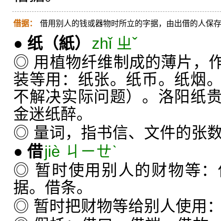
借据：
借用别人的钱或器物时所立的字据，由出借的人保
●
纸
（紙）
zhǐ ㄓˇ
◎ 用植物纤维制成的薄片，
装等用：纸张。纸币。纸烟
不解决实际问题）。洛阳纸
金迷纸醉。
◎ 量词，指书信、文件的张
●
借
jiè ㄐㄧㄝˋ
◎ 暂时使用别人的财物等
据。借条。
◎ 暂时把财物等给别人使用