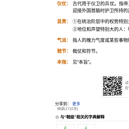
仪仗：
古代用于仪卫的兵仗。指帝
迎接外国首脑时护卫所持的
显贵：
①在统治阶层中的权势特别
②地位和声望特别大的人：
气派：
指人的魄力气度或某些事物
戟节：
戟仗和符节。
本指：
见“本旨”。
试
在
分享到：
更多
阅读(1732次)
与“戟级”相关的字典解释
jĭ
jí