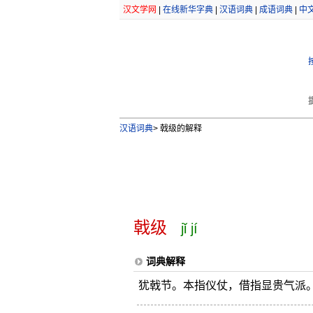
汉文学网
|
在线新华字典
|
汉语词典
|
成语词典
|
中
汉语词典
>
戟级的解释
戟级
jǐ jí
词典解释
犹戟节。本指仪仗，借指显贵气派