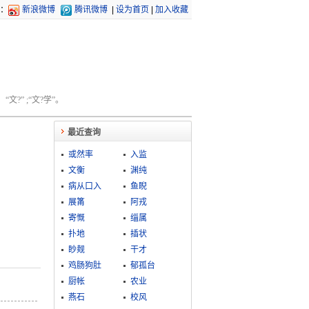
：
新浪微博
腾讯微博
|
设为首页
|
加入收藏
文?” ;“文?学”。
最近查询
或然率
入监
文衡
渊纯
病从口入
鱼睨
展筩
阿戎
寄慨
缁属
扑地
插状
眇觌
干才
鸡肠狗肚
郁孤台
厨帐
农业
燕石
校风