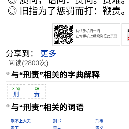
◎ 质问，诘问：责问。责难
◎ 旧指为了惩罚而打：鞭责
试试手机扫一扫
在你手机上继续浏览此页面
分享到：
更多
阅读(2800次)
与“刑责”相关的字典解释
xíng
zé
刑
责
与“刑责”相关的词语
刑不上大夫
刑书
刑事
责下
责主
责义