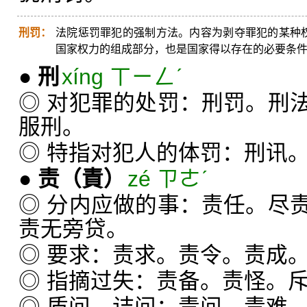
刑罚：
法院惩罚罪犯的强制方法。内容为剥夺罪犯的某种权
国家权力的组成部分，也是国家得以存在的必要条
●
刑
xíng ㄒㄧㄥˊ
◎ 对犯罪的处罚：刑罚。刑
服刑。
◎ 特指对犯人的体罚：刑讯
●
责
（責）
zé ㄗㄜˊ
◎ 分内应做的事：责任。尽
责无旁贷。
◎ 要求：责求。责令。责成
◎ 指摘过失：责备。责怪。