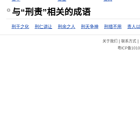
与“刑责”相关的成语
刑于之化
刑仁讲让
刑余之人
刑天争神
刑措不用
|
|
关于我们
联系方式
粤ICP备1010