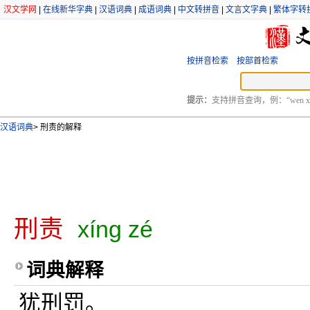
汉文学网
|
在线新华字典
|
汉语词典
|
成语词典
|
中文转拼音
|
文言文字典
|
繁体字转
按拼音检索
按部首检索
提示：
支持拼音查询，例：“wen xu
汉语词典
>
刑责的解释
刑责
xíng zé
词典解释
犹刑罚。