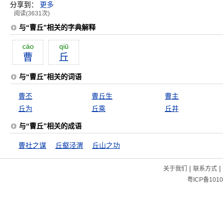
分享到：
更多
阅读(3631次)
与“曹丘”相关的字典解释
cáo
qiū
曹
丘
与“曹丘”相关的词语
曹丕
曹丘生
曹主
丘为
丘乘
丘井
与“曹丘”相关的成语
曹社之谋
丘壑泾渭
丘山之功
|
|
关于我们
联系方式
粤ICP备1010