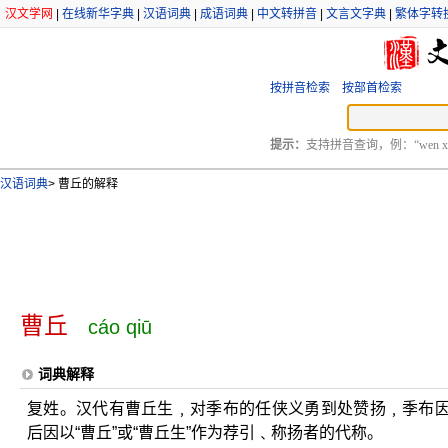
汉文学网
|
在线新华字典
|
汉语词典
|
成语词典
|
中文转拼音
|
文言文字典
|
繁体字转
按拼音检索
按部首检索
提示：
支持拼音查询，例：“wen xu
汉语词典
>
曹丘的解释
曹丘
cáo qiū
词典解释
复姓。汉代有曹丘生﹐对季布的任侠义勇到处赞扬﹐季布
后因以“曹丘”或“曹丘生”作为荐引﹑称扬者的代称。