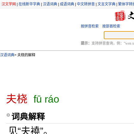
汉文学网
|
在线新华字典
|
汉语词典
|
成语词典
|
中文转拼音
|
文言文字典
|
繁体字转
按拼音检索
按部首检索
提示：
支持拼音查询，例：“wen xu
汉语词典
>
夫桡的解释
夫桡
fū ráo
词典解释
见“夫襓”。