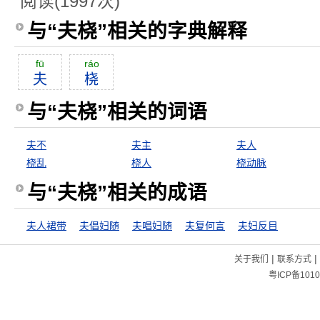
阅读(1997次)
与“夫桡”相关的字典解释
fū
ráo
夫
桡
与“夫桡”相关的词语
夫不
夫主
夫人
桡乱
桡人
桡动脉
与“夫桡”相关的成语
夫人裙带
夫倡妇随
夫唱妇随
夫复何言
夫妇反目
|
|
关于我们
联系方式
粤ICP备1010