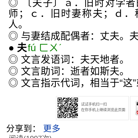
◎ 〔夫子〕ａ．旧时对学
师；ｃ．旧时妻称夫；ｄ．
人。
◎ 与妻结成配偶者：丈夫。
●
夫
fú ㄈㄨˊ
◎ 文言发语词：夫天地者。
◎ 文言助词：逝者如斯夫。
◎ 文言指示代词，相当于“这”
试试手机扫一扫
在你手机上继续浏览此页面
分享到：
更多