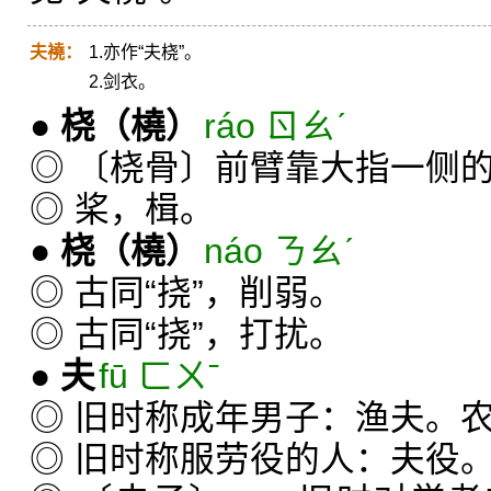
夫襓：
1.亦作“夫桡”。
2.剑衣。
●
桡
（橈）
ráo ㄖㄠˊ
◎ 〔桡骨〕前臂靠大指一侧
◎ 桨，楫。
●
桡
（橈）
náo ㄋㄠˊ
◎ 古同“挠”，削弱。
◎ 古同“挠”，打扰。
●
夫
fū ㄈㄨˉ
◎ 旧时称成年男子：渔夫。
◎ 旧时称服劳役的人：夫役