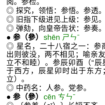
阅。参检。
◎ 探究，领悟：参悟。参透
◎ 旧指下级进见上级：参见
◎ 弹劾，向皇帝告状：参奏
●
参
（參）
shēn ㄕㄣˉ
◎ 星名，二十八宿之一：参商
出则彼没，两不相见；喻亲
立不和睦）。参辰卯酉（“辰
于西方，辰星卯时出于东方
立）。
◎ 中药名：人参。党参。
●
参
（參）
cēn ㄘㄣˉ