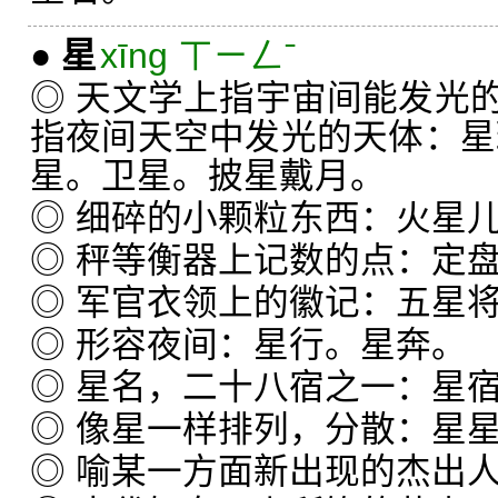
●
星
xīng ㄒㄧㄥˉ
◎ 天文学上指宇宙间能发光
指夜间天空中发光的天体：星
星。卫星。披星戴月。
◎ 细碎的小颗粒东西：火星
◎ 秤等衡器上记数的点：定
◎ 军官衣领上的徽记：五星
◎ 形容夜间：星行。星奔。
◎ 星名，二十八宿之一：星
◎ 像星一样排列，分散：星
◎ 喻某一方面新出现的杰出