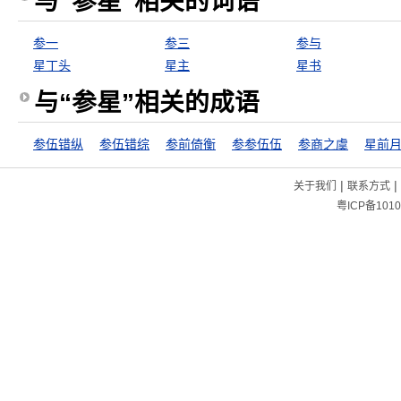
与“参星”相关的词语
参一
参三
参与
星丁头
星主
星书
与“参星”相关的成语
参伍错纵
参伍错综
参前倚衡
参参伍伍
参商之虞
星前
|
|
关于我们
联系方式
粤ICP备1010