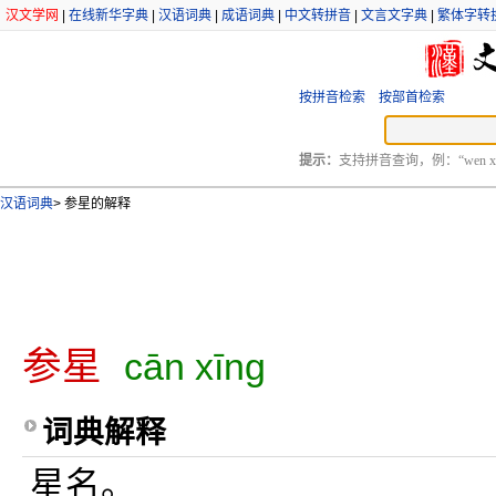
汉文学网
|
在线新华字典
|
汉语词典
|
成语词典
|
中文转拼音
|
文言文字典
|
繁体字转
按拼音检索
按部首检索
提示：
支持拼音查询，例：“wen xu
汉语词典
>
参星的解释
参星
cān xīng
词典解释
星名。