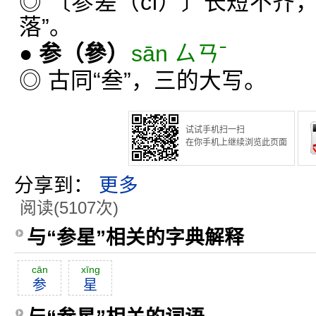
◎ 〔参差（cī）〕长短不齐，
落”。
●
参
（參）
sān ㄙㄢˉ
◎ 古同“叁”，三的大写。
试试手机扫一扫
在你手机上继续浏览此页面
分享到：
更多
阅读(5107次)
与“参星”相关的字典解释
cān
xīng
参
星