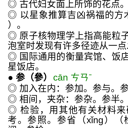
◎ 古代妇女面上所饰的花点
◎ 以星象推算吉凶祸福的方
）。
◎ 原子核物理学上指高能粒
泡室时发现有许多径迹从一点
◎ 国际通用的衡量宾馆、饭
星饭店。
●
参
（參）
cān ㄘㄢˉ
◎ 加入在内：参加。参与。
◎ 相间，夹杂：参杂。参半
◎ 检验，用其他有关材料
考。参照。参省（xǐng）