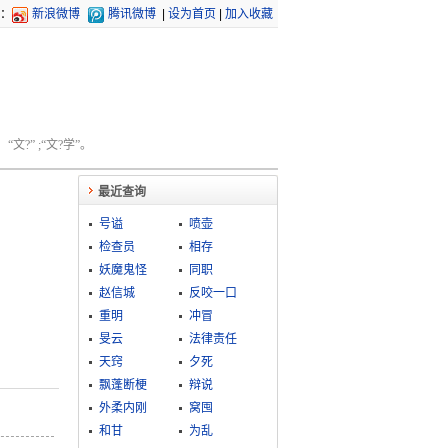
：
新浪微博
腾讯微博
|
设为首页
|
加入收藏
文?” ;“文?学”。
最近查询
号谥
喷壶
检查员
相存
妖魔鬼怪
同职
赵信城
反咬一口
重明
冲冒
旻云
法律责任
天窍
夕死
飘蓬断梗
辩说
外柔内刚
窝囤
和甘
为乱