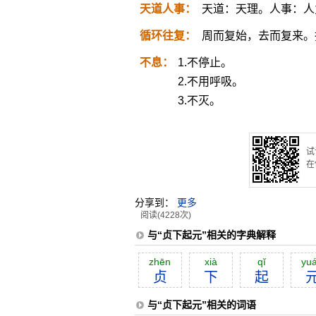
天道人事：
天道：天理。人事：人
循环往复：
周而复始，去而复来。
不息：
1.不停止。
2.不用呼吸。
3.不灭。
试
在
分享到：
更多
阅读(4228次)
与“贞下起元”相关的字典解释
zhēn
xià
qĭ
yu
贞
下
起
与“贞下起元”相关的词语