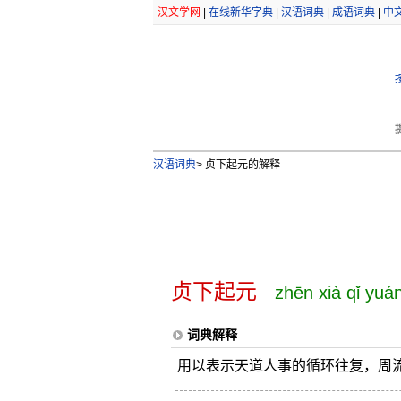
汉文学网
|
在线新华字典
|
汉语词典
|
成语词典
|
中
汉语词典
>
贞下起元的解释
贞下起元
zhēn xià qǐ yuá
词典解释
用以表示天道人事的循环往复，周