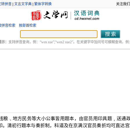
文转拼音
|
文言文字典
|
繁体字转换
关注我们
按拼音检索
按部首检索
提示：
支持拼音查询，例：“wen xue”;“wen2 xue2”。在关键字中加问号可模糊查询，例：“
刑钱粮﹑地方民务等大小公事皆用题本，由官员用印具题﹐送通
印。清初行题本与奏折制，科道及在京满汉官员奏折均可直达宫