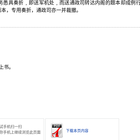
务悉具奏折﹐即送军机处﹐而送通政司转达内阁的题本却成例
废题本，专用奏折，通政司亦一并裁撤。
上书。
试手机扫一扫
下载本页内容
你手机上继续浏览此页面