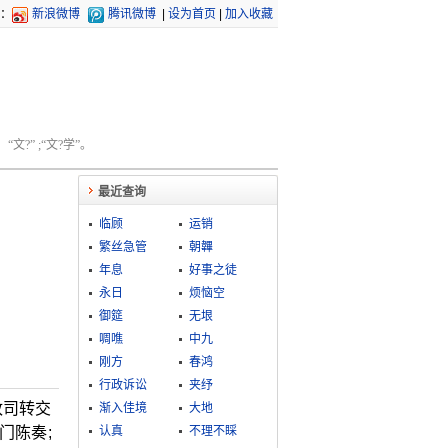
：
新浪微博
腾讯微博
|
设为首页
|
加入收藏
文?” ;“文?学”。
最近查询
临顾
运销
繁丝急管
朝韠
年息
好事之徒
永日
烦恼空
御筵
无垠
啁噍
中九
刚方
春鸿
行政诉讼
夹纾
政司转交
渐入佳境
大地
门陈奏;
认真
不理不睬