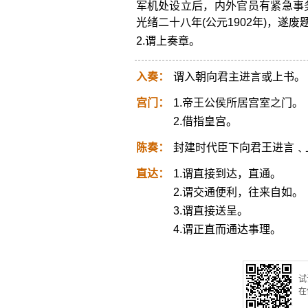
军机处设立后，内外官员有紧急事
光绪二十八年(公元1902年)，遂
2.谓上奏章。
入奏：
谓入朝向君主进言或上书。
宫门：
1.帝王公侯所居宫室之门。
2.借指皇宫。
陈奏：
封建时代臣下向君王进言﹑
直达：
1.谓直接到达，直通。
2.谓交通便利，往来自如。
3.谓直接送呈。
4.谓正直而通达事理。
试
在