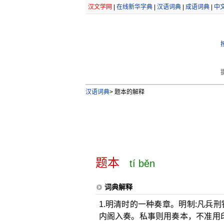
汉文学网
|
在线新华字典
|
汉语词典
|
成语词典
|
中
汉语词典
>
题本的解释
题本
tí běn
词典解释
1.明清时的一种奏章。明制:凡兵
内阁入奏。私事则用奏本，不准用