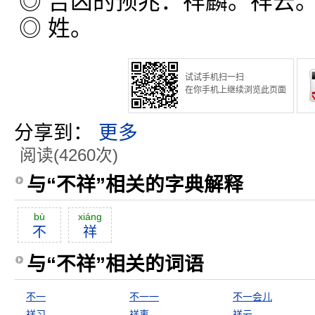
◎ 吉凶的预兆：祥麟。祥云
◎ 姓。
试试手机扫一扫
在你手机上继续浏览此页面
分享到：
更多
阅读(4260次)
与“不祥”相关的字典解释
bù
xiáng
不
祥
与“不祥”相关的词语
不一
不一一
不一会儿
祥习
祥事
祥云