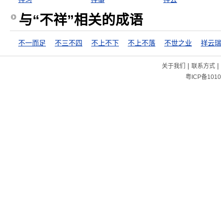
与“不祥”相关的成语
不一而足
不三不四
不上不下
不上不落
不世之业
祥云
|
|
关于我们
联系方式
粤ICP备1010