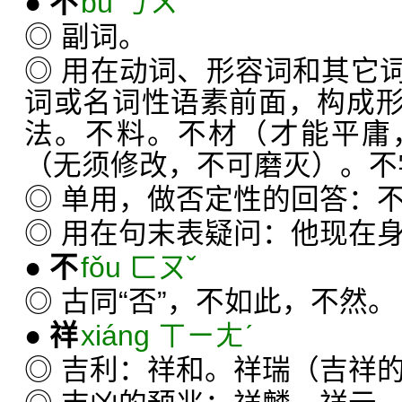
●
不
bù ㄅㄨˋ
◎ 副词。
◎ 用在动词、形容词和其它
词或名词性语素前面，构成
法。不料。不材（才能平庸
（无须修改，不可磨灭）。不
◎ 单用，做否定性的回答：
◎ 用在句末表疑问：他现在
●
不
fǒu ㄈㄡˇ
◎ 古同“否”，不如此，不然。
●
祥
xiáng ㄒㄧㄤˊ
◎ 吉利：祥和。祥瑞（吉祥