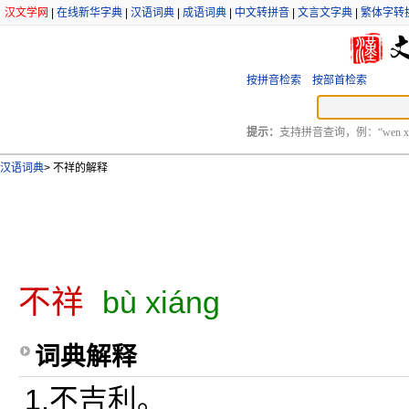
汉文学网
|
在线新华字典
|
汉语词典
|
成语词典
|
中文转拼音
|
文言文字典
|
繁体字转
按拼音检索
按部首检索
提示：
支持拼音查询，例：“wen xu
汉语词典
>
不祥的解释
不祥
bù xiáng
词典解释
1.不吉利。